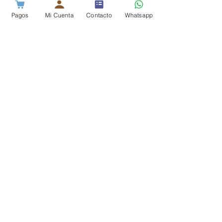
SENSATV
Pagos
Mi Cuenta
Contacto
Whatsapp
13 abr
1 min de lectura
Interrupción parcial
en las señales del
servicio de Sensa
TV
13 abr
1 min de lectura
Restablecimiento