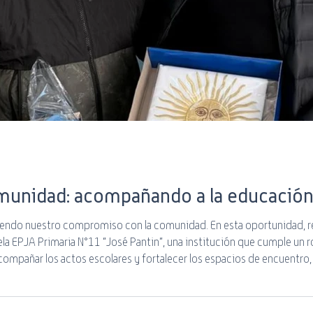
servicio
Banda Negativa
ADSL
WiFi
Guía
omunidad: acompañando a la educación 
iendo nuestro compromiso con la comunidad. En esta oportunidad, r
la EPJA Primaria N°11 “José Pantin”, una institución que cumple un r
acompañar los actos escolares y fortalecer los espacios de encuentro
tenencia. Desde Cotecal, nos enorgullece