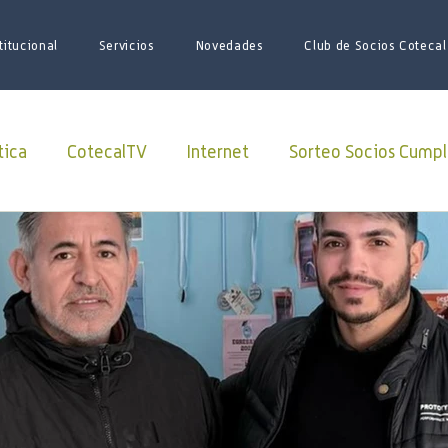
titucional
Servicios
Novedades
Club de Socios Cotecal
tica
CotecalTV
Internet
Sorteo Socios Cumpl
Redes Sociales
facebook
Paquete Futbol
sario
Juego de Tronos
Futbol
Superliga
iones
iniciativas
ARSAT
Lago Roca
soci