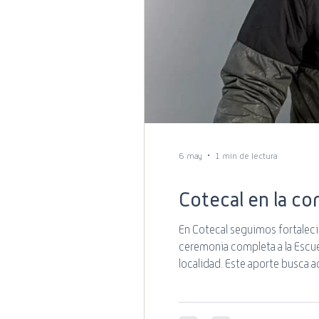
promociones
Estado de 
Mundial de Rugby
6 may
1 min de lectura
Cotecal en la c
En Cotecal seguimos fortalec
ceremonia completa a la Escue
localidad. Este aporte busca 
identidad y el sentido de per