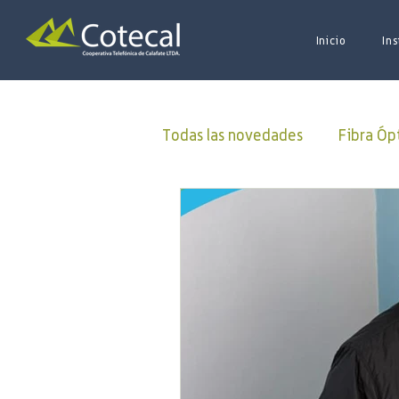
Inicio
Ins
Todas las novedades
Fibra Óp
Donaciones
ALUCOINFO
Oficina Virtual
50 Aniver
Municipalidad
Capacitac