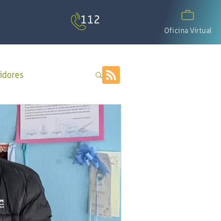
Oficina Virtual
idores
APP Cotecal
El Calafate
os
día del padre