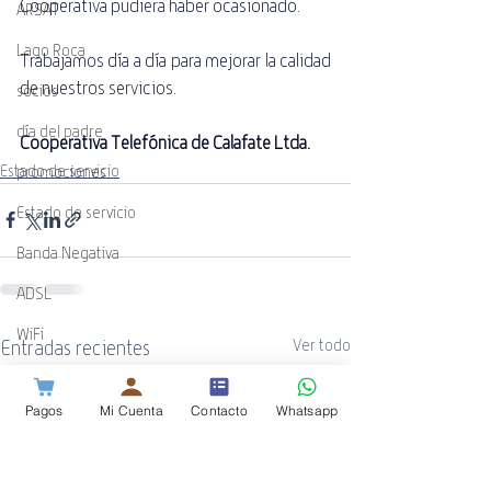
Cooperativa pudiera haber ocasionado.
ARSAT
Lago Roca
Trabajamos día a día para mejorar la calidad 
de nuestros servicios.
socios
día del padre
Cooperativa Telefónica de Calafate Ltda.
Estado de servicio
promociones
Estado de servicio
Banda Negativa
ADSL
WiFi
Entradas recientes
Ver todo
Guía Cotecal
Pagos
Mi Cuenta
Contacto
Whatsapp
Mundial de Rugby
ESPN