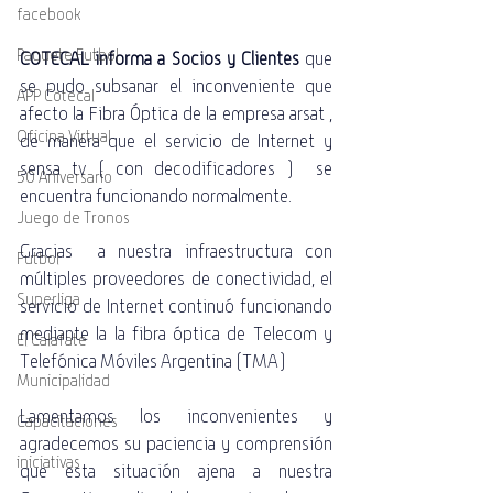
facebook
Paquete Futbol
COTECAL informa a Socios y Clientes
que 
se pudo subsanar el inconveniente que 
APP Cotecal
afecto la Fibra Óptica de la empresa arsat , 
Oficina Virtual
de manera que el servicio de Internet y 
sensa tv ( con decodificadores )  se 
50 Aniversario
encuentra funcionando normalmente. 
Juego de Tronos
Gracias  a nuestra infraestructura con 
Futbol
múltiples proveedores de conectividad
, el 
Superliga
servicio de Internet continuó funcionando 
mediante la 
la fibra óptica de Telecom y 
El Calafate
Telefónica Móviles Argentina (TMA)
Municipalidad
Lamentamos los inconvenientes y 
Capacitaciones
agradecemos su paciencia y comprensión
iniciativas
que esta situación ajena a nuestra 