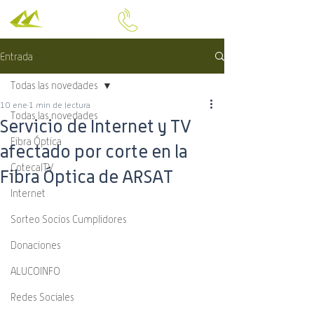
Entrada
Todas las novedades
10 ene
1 min de lectura
Todas las novedades
Servicio de Internet y TV
Fibra Óptica
afectado por corte en la
CotecalTV
Fibra Óptica de ARSAT
Internet
Sorteo Socios Cumplidores
Donaciones
ALUCOINFO
Redes Sociales