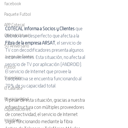
facebook
Paquete Futbol
APP Cotecal
COTECAL informa a Socios y Clientes
 que 
debido a un desperfecto que afecta a la 
Oficina Virtual
Fibra de la empresa ARSAT
, el servicio de 
50 Aniversario
TV con decodificadores presenta algunos 
Juego de Tronos
inconvenientes. Esta situación, no afecta al 
servicio de TV por aplicación (ANDROID).
Futbol
El servicio de Internet que provee la 
Superliga
Cooperativa se encuentra funcionando al 
70% de su capacidad total.
El Calafate
Municipalidad
A pesar de esta situación, gracias a nuestra 
infraestructura con múltiples proveedores 
Capacitaciones
de conectividad, el servicio de Internet 
iniciativas
sigue funcionando mediante la fibra 