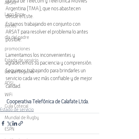
óptica de Telecom y Telefónica Móviles 
ARSAT
Argentina (TMA), que nos abastecen 
Lago Roca
desde el Este.
Estamos trabajando en conjunto con 
socios
ARSAT para resolver el problema lo antes 
día del padre
posible.
promociones
Lamentamos los inconvenientes y 
Estado de servicio
agradecemos su paciencia y comprensión. 
Seguimos trabajando para brindarles un 
Banda Negativa
servicio cada vez más confiable y de mejor 
ADSL
calidad.
WiFi
Cooperativa Telefónica de Calafate Ltda.
Guía Cotecal
Estado de servicio
Mundial de Rugby
ESPN