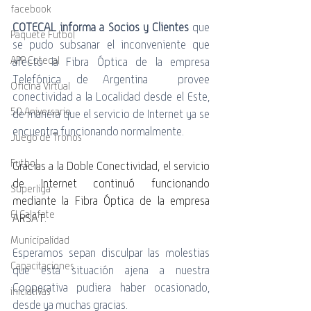
facebook
COTECAL informa a Socios y Clientes
 que 
Paquete Futbol
se pudo subsanar el inconveniente que 
APP Cotecal
afecto la Fibra Óptica de la empresa 
Telefónica de Argentina  provee 
Oficina Virtual
conectividad a la Localidad desde el Este, 
50 Aniversario
de manera que el servicio de Internet ya se 
encuentra funcionando normalmente. 
Juego de Tronos
Futbol
Gracias a la 
Doble Conectividad
, el servicio 
de Internet continuó funcionando 
Superliga
mediante la Fibra Óptica de la empresa 
El Calafate
ARSAT.
Municipalidad
Esperamos sepan disculpar las molestias 
Capacitaciones
que esta situación ajena a nuestra 
Cooperativa pudiera haber ocasionado, 
iniciativas
desde ya muchas gracias.