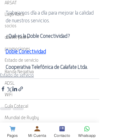
ARSAT
Trabajamos día a día para mejorar la calidad 
Lago Roca
de nuestros servicios.
socios
¿Qué es la Doble Conectividad?
día del padre
promociones
Doble Conectividad
Estado de servicio
Cooperativa Telefónica de Calafate Ltda.
Banda Negativa
Estado de servicio
ADSL
WiFi
Guía Cotecal
Mundial de Rugby
Entradas recientes
Ver todo
ESPN
Pagos
Mi Cuenta
Contacto
Whatsapp