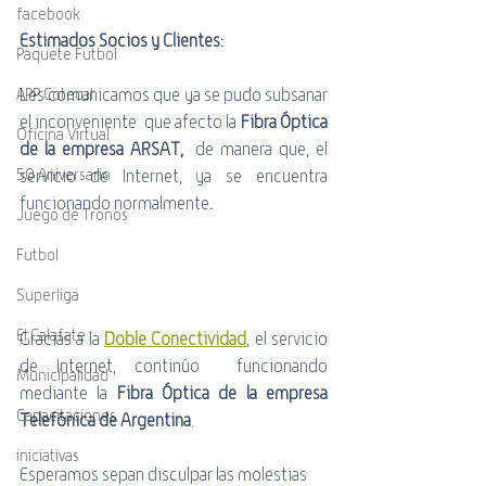
facebook
Estimados Socios y Clientes:
Paquete Futbol
Les comunicamos que ya se pudo subsanar 
APP Cotecal
el inconveniente  que afecto la 
Fibra Óptica 
Oficina Virtual
de la empresa ARSAT, 
 de manera que, el 
50 Aniversario
servicio de Internet, ya se encuentra 
funcionando normalmente
.
Juego de Tronos
Futbol
Superliga
El Calafate
Gracias a la 
Doble Conectividad
, el servicio 
de Internet, continúo  funcionando 
Municipalidad
mediante la 
Fibra Óptica de la empresa 
Capacitaciones
Telefónica de Argentina
.
iniciativas
Esperamos sepan disculpar las molestias 