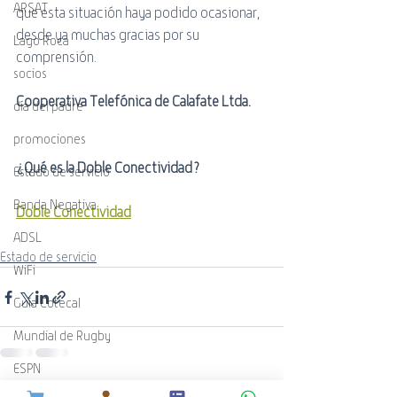
ARSAT
que esta situación haya podido ocasionar, 
desde ya muchas gracias por su 
Lago Roca
comprensión.
socios
Cooperativa Telefónica de Calafate Ltda.
día del padre
promociones
¿Qué es la Doble Conectividad?
Estado de servicio
Banda Negativa
Doble Conectividad
ADSL
Estado de servicio
WiFi
Guía Cotecal
Mundial de Rugby
ESPN