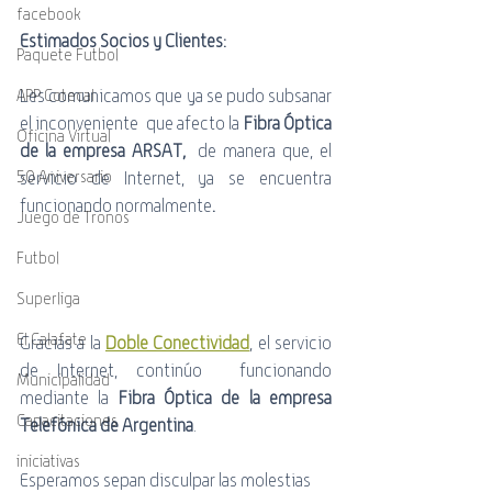
facebook
Estimados Socios y Clientes:
Paquete Futbol
Les comunicamos que ya se pudo subsanar 
APP Cotecal
el inconveniente  que afecto la 
Fibra Óptica 
Oficina Virtual
de la empresa ARSAT, 
 de manera que, el 
50 Aniversario
servicio de Internet, ya se encuentra 
funcionando normalmente
.
Juego de Tronos
Futbol
Superliga
El Calafate
Gracias a la 
Doble Conectividad
, el servicio 
de Internet, continúo  funcionando 
Municipalidad
mediante la 
Fibra Óptica de la empresa 
Capacitaciones
Telefónica de Argentina
.
iniciativas
Esperamos sepan disculpar las molestias 