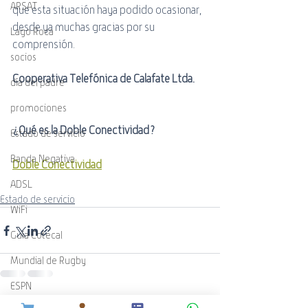
ARSAT
que esta situación haya podido ocasionar, 
desde ya muchas gracias por su 
Lago Roca
comprensión.
socios
Cooperativa Telefónica de Calafate Ltda.
día del padre
promociones
¿Qué es la Doble Conectividad?
Estado de servicio
Banda Negativa
Doble Conectividad
ADSL
Estado de servicio
WiFi
Guía Cotecal
Mundial de Rugby
ESPN