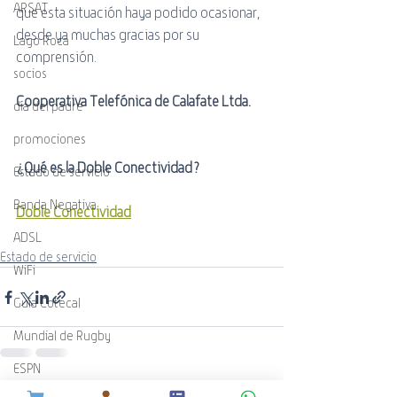
ARSAT
que esta situación haya podido ocasionar, 
desde ya muchas gracias por su 
Lago Roca
comprensión.
socios
Cooperativa Telefónica de Calafate Ltda.
día del padre
promociones
¿Qué es la Doble Conectividad?
Estado de servicio
Banda Negativa
Doble Conectividad
ADSL
Estado de servicio
WiFi
Guía Cotecal
Mundial de Rugby
ESPN