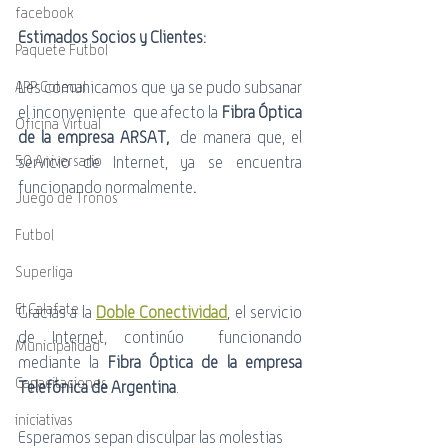
facebook
Estimados Socios y Clientes:
Paquete Futbol
Les comunicamos que ya se pudo subsanar 
APP Cotecal
el inconveniente  que afecto la 
Fibra Óptica 
Oficina Virtual
de la empresa ARSAT, 
 de manera que, el 
50 Aniversario
servicio de Internet, ya se encuentra 
funcionando normalmente
.
Juego de Tronos
Futbol
Superliga
El Calafate
Gracias a la 
Doble Conectividad
, el servicio 
de Internet, continúo  funcionando 
Municipalidad
mediante la 
Fibra Óptica de la empresa 
Capacitaciones
Telefónica de Argentina
.
iniciativas
Esperamos sepan disculpar las molestias 