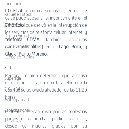
facebook
COTECAL
 informa a socios y clientes que 
Paquete Futbol
ya se pudo subsanar el inconveniente en el 
Sitio Eolo
, que derivó en la interrupción de 
APP Cotecal
los servicios de telefonía celular, internet  y 
Oficina Virtual
telefonía CDMA
 (también conocidos 
50 Aniversario
como 
Cotecalitos
) en el 
Lago Roca
,
y 
Glaciar Perito Moreno.
Juego de Tronos
Futbol
Personal técnico determinó que la causa 
Superliga
estuvo originada en una falla eléctrica la 
El Calafate
cual fue solucionada alrededor de las 11:20 
horas.
Municipalidad
Capacitaciones
Esperamos sepan disculpar las molestias 
que esta situación haya podido ocasionar, 
iniciativas
desde ya muchas gracias por su 