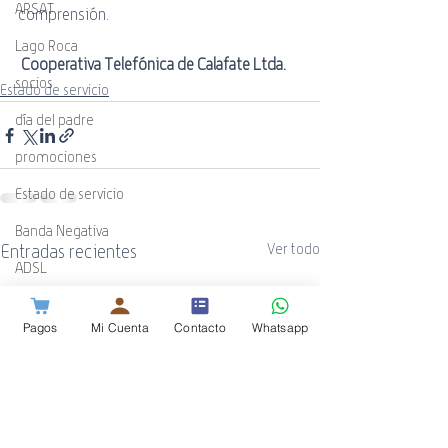
ARSAT
comprensión.
Lago Roca
Cooperativa Telefónica de Calafate Ltda. 
socios
Estado de servicio
día del padre
promociones
Estado de servicio
Banda Negativa
Entradas recientes
Ver todo
ADSL
WiFi
Pagos
Mi Cuenta
Contacto
Whatsapp
Guía Cotecal
Mundial de Rugby
ESPN