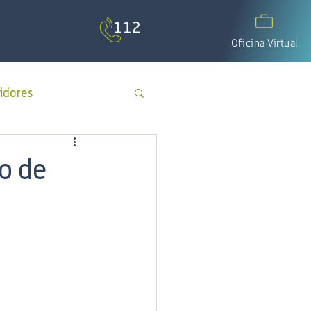
Oficina Virtual
idores
APP Cotecal
o de
El Calafate
os
día del padre