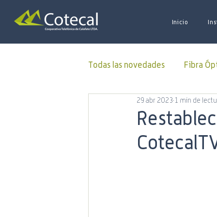
Inicio
Ins
Todas las novedades
Fibra Óp
29 abr 2023
1 min de lectu
Donaciones
ALUCOINFO
Restablec
CotecalT
Oficina Virtual
50 Aniver
Municipalidad
Capacitac