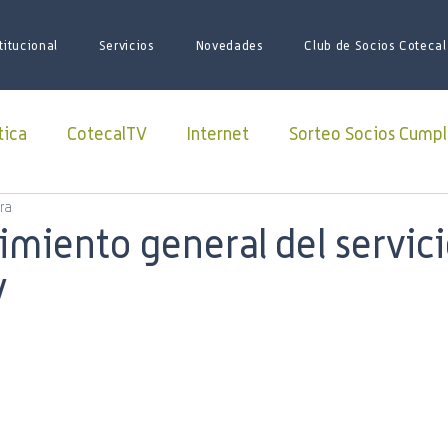
titucional
Servicios
Novedades
Club de Socios Cotecal
tica
CotecalTV
Internet
Sorteo Socios Cumpl
ra
Redes Sociales
facebook
Paquete Futbol
imiento general del servici
V
sario
Juego de Tronos
Futbol
Superliga
iones
iniciativas
ARSAT
Lago Roca
soci