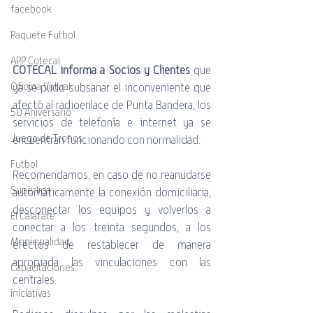
facebook
Paquete Futbol
APP Cotecal
COTECAL informa a Socios y Clientes
 que 
ya se pudo subsanar el inconveniente que 
Oficina Virtual
afectó al
radioenlace de Punta Bandera, los 
50 Aniversario
servicios de telefonía e internet ya se 
Juego de Tronos
encuentran funcionando con normalidad.
Futbol
Recomendamos, en caso de no reanudarse 
Superliga
automáticamente la conexión domiciliaria, 
desconectar los equipos y volverlos a 
El Calafate
conectar a los treinta segundos, a los 
Municipalidad
efectos de restablecer de manera 
apropiada las vinculaciones con las 
Capacitaciones
centrales.
iniciativas