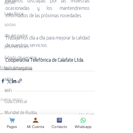
Pedimos disculpas por las molestias 
ARSAT
ocasionadas y los mantendremos 
Lago Roca
informados de las próximas novedades.
socios
día del padre
Trabajamos día a día para mejorar la calidad 
de nuestros servicios.
promociones
Estado de servicio
Cooperativa Telefónica de Calafate Ltda. 
Estado de servicio
Banda Negativa
ADSL
WiFi
Guía Cotecal
Mundial de Rugby
Entradas recientes
Ver todo
ESPN
Pagos
Mi Cuenta
Contacto
Whatsapp