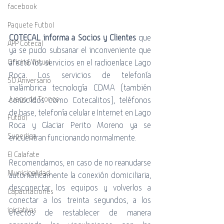
facebook
Paquete Futbol
COTECAL informa a Socios y Clientes
 que 
APP Cotecal
ya se pudo subsanar el inconveniente que 
afectó los servicios en el radioenlace Lago 
Oficina Virtual
Roca. Los servicios de telefonía 
50 Aniversario
inalámbrica tecnología CDMA (también 
Juego de Tronos
conocidos como Cotecalitos), teléfonos 
de base, telefonía celular e Internet en Lago 
Futbol
Roca y Glaciar Perito Moreno ya se 
Superliga
encuentran funcionando normalmente. 
El Calafate
Recomendamos, en caso de no reanudarse 
Municipalidad
automáticamente la conexión domiciliaria, 
desconectar los equipos y volverlos a 
Capacitaciones
conectar a los treinta segundos, a los 
iniciativas
efectos de restablecer de manera 