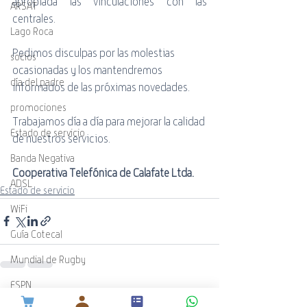
apropiada las vinculaciones con las 
ARSAT
centrales.
Lago Roca
Pedimos disculpas por las molestias 
socios
ocasionadas y los mantendremos 
día del padre
informados de las próximas novedades.     
promociones
Trabajamos día a día para mejorar la calidad 
Estado de servicio
de nuestros servicios.
Banda Negativa
Cooperativa Telefónica de Calafate Ltda. 
ADSL
Estado de servicio
WiFi
Guía Cotecal
Mundial de Rugby
ESPN
Entradas recientes
Ver todo