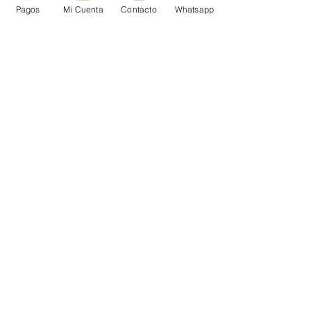
Institucional
Pagos
Mi Cuenta
Contacto
Whatsapp
sociedad rural
el chaltén
calendario
Sorteo Promo Nuevos Socio
enacom
destacadas
Hospital SAMIC
Guardia de Soporte Técnico de Cotec
Novedades
Comentarios