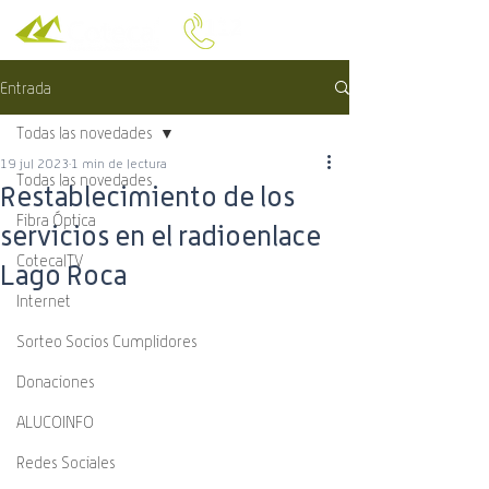
Entrada
Todas las novedades
19 jul 2023
1 min de lectura
Todas las novedades
Restablecimiento de los
Fibra Óptica
servicios en el radioenlace
CotecalTV
Lago Roca
Internet
Sorteo Socios Cumplidores
Donaciones
ALUCOINFO
Redes Sociales