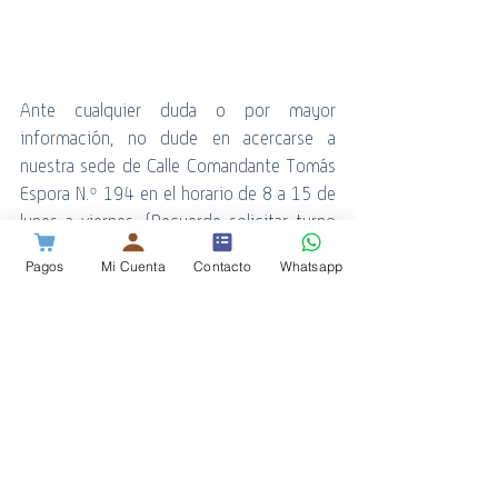
Ante cualquier duda o por mayor 
información, no dude en acercarse a 
nuestra sede de Calle Comandante Tomás 
Espora N.º 194 en el horario de 8 a 15 de 
lunes a viernes, (Recuerde solicitar turno 
previamente), también podrá contactarse 
Pagos
Mi Cuenta
Contacto
Whatsapp
telefónicamente al Call Center COTECAL 
(Nº gratuito 112) ó al (02902) 491011, o 
por mail a 
info@cotecal.com.ar
Institucional