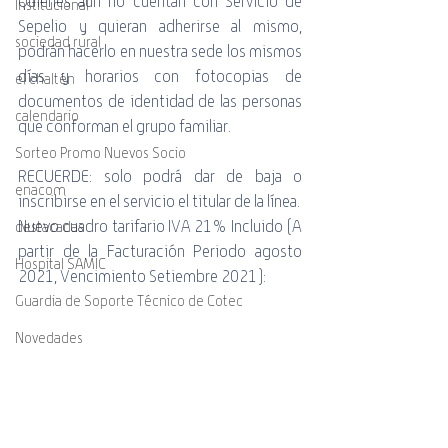
Quienes aún no cuentan con Servicio de 
Institucional
Sepelio y quieran adherirse al mismo, 
sociedad rural
podrán hacerlo en nuestra sede los mismos 
días y horarios con fotocopias de 
el chaltén
documentos de identidad de las personas 
calendario
que conforman el grupo familiar.
Sorteo Promo Nuevos Socio
RECUERDE: solo podrá dar de baja o 
enacom
inscribirse en el servicio el titular de la línea.
Nuevo cuadro tarifario IVA 21% Incluido (A 
destacadas
partir de la Facturación Periodo agosto 
Hospital SAMIC
2021, Vencimiento Setiembre 2021):
Guardia de Soporte Técnico de Cotec
Novedades