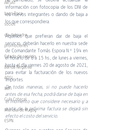
ARSAT
información con fotocopia de los DNI de 
Lago Roca
los nuevos integrantes o dando de baja a 
los que correspondiera.
socios
día del padre
Aquellos que prefieran dar de baja el 
servicio, deberán hacerlo en nuestra sede 
promociones
de Comandante Tomás Espora N.º 194 en 
Estado de servicio
el horario de 8 a 15 hs., de lunes a viernes, 
hasta el día viernes 20 de agosto de 2021, 
Banda Negativa
para evitar la facturación de los nuevos 
ADSL
importes.
De todas maneras, si no puede hacerlo 
WiFi
antes de esa fecha, podrá darse de baja en 
Guía Cotecal
el momento que considere necesario y a 
partir de la próxima factura se dejará sin 
Mundial de Rugby
efecto el costo del servicio.
ESPN