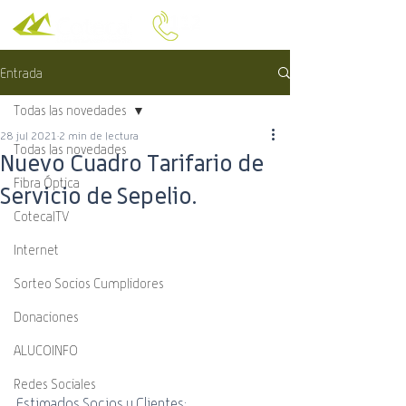
Entrada
Todas las novedades
28 jul 2021
2 min de lectura
Todas las novedades
Nuevo Cuadro Tarifario de
Fibra Óptica
Servicio de Sepelio.
CotecalTV
Internet
Sorteo Socios Cumplidores
Donaciones
ALUCOINFO
Redes Sociales
Estimados Socios y Clientes: