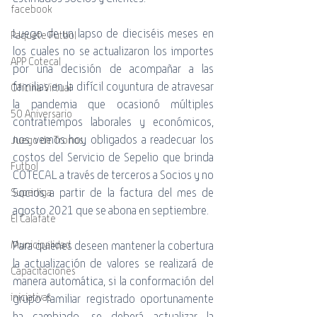
facebook
Luego de un lapso de dieciséis meses en 
Paquete Futbol
los cuales no se actualizaron los importes 
APP Cotecal
por una decisión de acompañar a las 
familias en la difícil coyuntura de atravesar 
Oficina Virtual
la pandemia que ocasionó múltiples 
50 Aniversario
contratiempos laborales y económicos, 
nos vemos hoy obligados a readecuar los 
Juego de Tronos
costos del Servicio de Sepelio que brinda 
Futbol
COTECAL a través de terceros a Socios y no 
Socios a partir de la factura del mes de 
Superliga
agosto 2021 que se abona en septiembre.
El Calafate
Para quienes deseen mantener la cobertura 
Municipalidad
la actualización de valores se realizará de 
Capacitaciones
manera automática, si la conformación del 
iniciativas
grupo familiar registrado oportunamente 
ha cambiado, se deberá actualizar la 