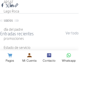
ARSAT
Lago Roca
socios
día del padre
Entradas recientes
Ver todo
promociones
Estado de servicio
Banda Negativa
Pagos
Mi Cuenta
Contacto
Whatsapp
ADSL
WiFi
Guía Cotecal
Mundial de Rugby
ESPN