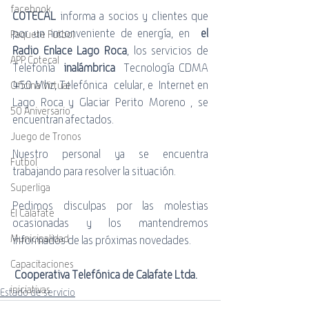
facebook
COTECAL
 informa a socios y clientes que 
por un inconveniente de energía, en  
el 
Paquete Futbol
Radio Enlace Lago Roca
, los servicios de 
APP Cotecal
Telefonía  
inalámbrica
  Tecnología CDMA 
450 Mhz, Telefónica  celular, e  Internet en 
Oficina Virtual
Lago Roca y Glaciar Perito Moreno , se 
50 Aniversario
encuentran afectados. 
Juego de Tronos
Nuestro personal ya se encuentra 
Futbol
trabajando para resolver la situación.
Superliga
Pedimos disculpas por las molestias 
El Calafate
ocasionadas y los mantendremos 
Municipalidad
informados de las próximas novedades.
Capacitaciones
Cooperativa Telefónica de Calafate Ltda. 
iniciativas
Estado de servicio