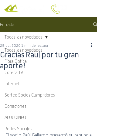
Entrada
Todas las novedades
28 oct 2020
1 min de lectura
Todas las novedades
Gracias Raul por tu gran
Fibra Óptica
aporte!
CotecalTV
Internet
Sorteo Socios Cumplidores
Donaciones
ALUCOINFO
Redes Sociales
El socio Raúl Gallardo presentó su renuncia 