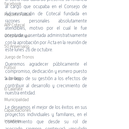
facebook
al cargo que ocupaba en el Consejo de 
Administración de Cotecal fundada en 
Paquete Futbol
razones personales absolutamente 
APP Cotecal
atendibles, motivo por el cual le fue 
aceptada y asentada administrativamente 
Oficina Virtual
con la aprobación por Acta en la reunión de 
50 Aniversario
este lunes 26 de octubre.
Juego de Tronos
Queremos agradecer públicamente el 
Futbol
compromiso, dedicación y esmero puesto 
a lo largo de su gestión a los efectos de 
Superliga
contribuir al desarrollo y crecimiento de 
El Calafate
nuestra entidad.
Municipalidad
Le deseamos el mejor de los éxitos en sus 
Capacitaciones
proyectos individuales y familiares, en el 
iniciativas
conocimiento que desde su rol de 
asociado siempre continuará vinculado 