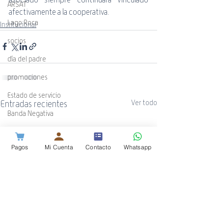
ARSAT
afectivamente a la cooperativa.
Lago Roca
Institucional
socios
día del padre
promociones
Estado de servicio
Entradas recientes
Ver todo
Banda Negativa
ADSL
Pagos
Mi Cuenta
Contacto
Whatsapp
WiFi
Guía Cotecal
Mundial de Rugby
ESPN