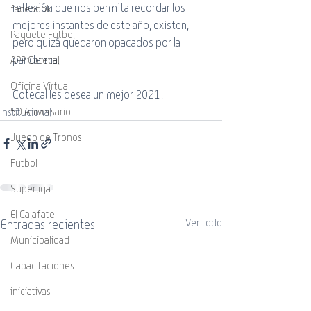
reflexión que nos permita recordar los 
facebook
mejores instantes de este año, existen, 
Paquete Futbol
pero quizá quedaron opacados por la 
pandemia.
APP Cotecal
Oficina Virtual
Cotecal les desea un mejor 2021!
50 Aniversario
Institucional
Juego de Tronos
Futbol
Superliga
El Calafate
Entradas recientes
Ver todo
Municipalidad
Capacitaciones
iniciativas