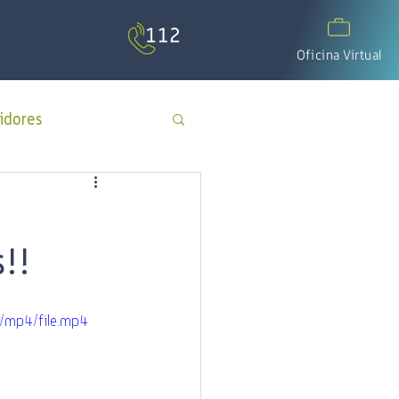
Oficina Virtual
idores
APP Cotecal
!!
El Calafate
/mp4/file.mp4
os
día del padre