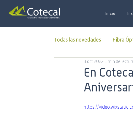
Inicio
Ins
Todas las novedades
Fibra Óp
3 oct 2022
1 min de lectur
Donaciones
ALUCOINFO
En Coteca
Aniversar
Oficina Virtual
50 Aniver
https://video.wixstat
Municipalidad
Capacitac