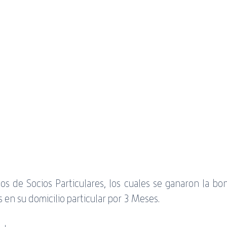
servicio
Banda Negativa
ADSL
WiFi
Guía
s de Socios Particulares, los cuales se ganaron la boni
 en su domicilio particular por 3 Meses. 