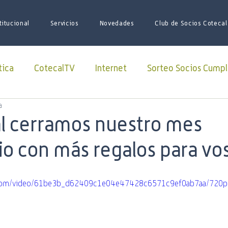
titucional
Servicios
Novedades
Club de Socios Cotecal
tica
CotecalTV
Internet
Sorteo Socios Cumpl
a
Redes Sociales
facebook
Paquete Futbol
l cerramos nuestro mes
io con más regalos para vos
sario
Juego de Tronos
Futbol
Superliga
ic.com/video/61be3b_d62409c1e04e47428c6571c9ef0ab7aa/720p
iones
iniciativas
ARSAT
Lago Roca
soci