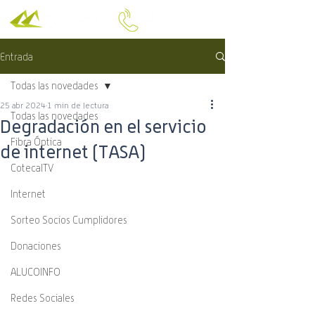
Entrada
Todas las novedades
25 abr 2024
1 min de lectura
Todas las novedades
Degradación en el servicio
Fibra Óptica
de internet (TASA)
CotecalTV
Internet
Sorteo Socios Cumplidores
Donaciones
ALUCOINFO
Redes Sociales