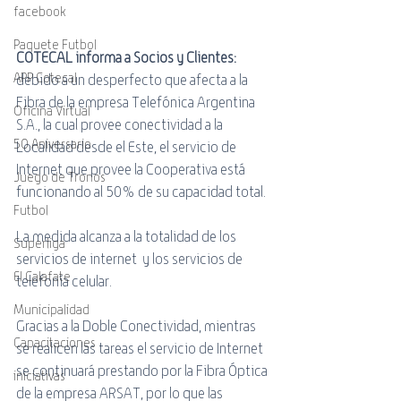
facebook
Paquete Futbol
COTECAL informa a Socios y Clientes: 
APP Cotecal
debido a un desperfecto que afecta a la 
Fibra de la empresa Telefónica Argentina 
Oficina Virtual
S.A., la cual provee conectividad a la 
50 Aniversario
Localidad desde el Este, el servicio de 
Internet que provee la Cooperativa está 
Juego de Tronos
funcionando al 50% de su capacidad total. 
Futbol
La medida alcanza a la totalidad de los 
Superliga
servicios de internet  y los servicios de 
El Calafate
telefonía celular.
Municipalidad
Gracias a la Doble Conectividad, mientras 
Capacitaciones
se realicen las tareas el servicio de Internet 
se continuará prestando por la Fibra Óptica 
iniciativas
de la empresa ARSAT, por lo que las 