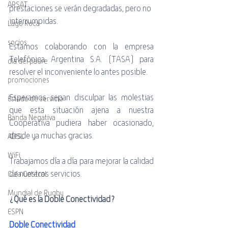
ARSAT
prestaciones se verán degradadas, pero no 
interrumpidas.
Lago Roca
socios
Estamos colaborando con la empresa 
Telefónica Argentina S.A. (TASA) para 
día del padre
resolver el inconveniente lo antes posible.
promociones
Esperamos sepan disculpar las molestias 
Estado de servicio
que esta situación ajena a nuestra 
Banda Negativa
Cooperativa pudiera haber ocasionado, 
desde ya muchas gracias.
ADSL
WiFi
Trabajamos día a día para mejorar la calidad 
de nuestros servicios.
Guía Cotecal
Mundial de Rugby
¿Qué es la Doble Conectividad?
ESPN
Doble Conectividad