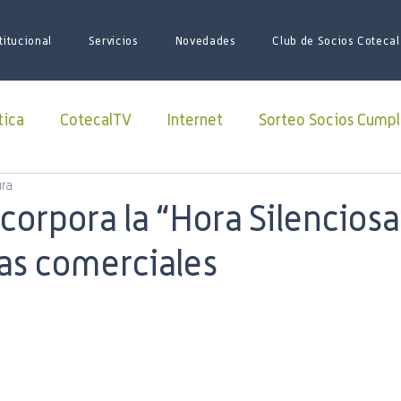
titucional
Servicios
Novedades
Club de Socios Cotecal
tica
CotecalTV
Internet
Sorteo Socios Cumpl
ura
Redes Sociales
facebook
Paquete Futbol
corpora la “Hora Silenciosa
nas comerciales
sario
Juego de Tronos
Futbol
Superliga
iones
iniciativas
ARSAT
Lago Roca
soci