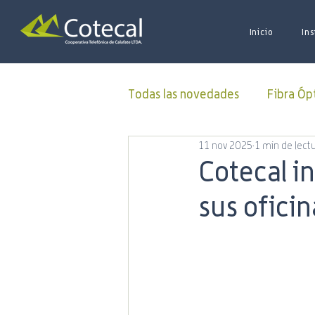
Inicio
Ins
Todas las novedades
Fibra Óp
11 nov 2025
1 min de lect
Donaciones
ALUCOINFO
Cotecal in
sus ofici
Oficina Virtual
50 Aniver
Municipalidad
Capacitac