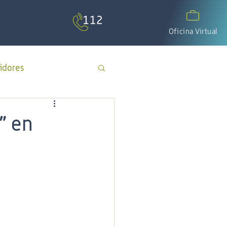
Oficina Virtual
idores
APP Cotecal
” en
El Calafate
os
día del padre