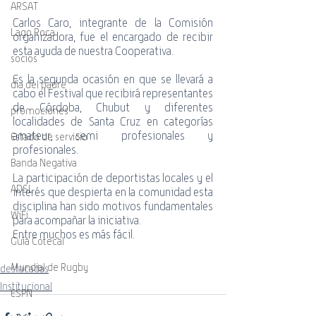
ARSAT
Carlos Caro, integrante de la Comisión 
Lago Roca
organizadora, fue el encargado de recibir 
esta ayuda de nuestra Cooperativa.
socios
Es la segunda ocasión en que se llevará a 
día del padre
cabo el Festival que recibirá representantes 
de Córdoba, Chubut y diferentes 
promociones
localidades de Santa Cruz en categorías 
amateur, semi profesionales y 
Estado de servicio
profesionales.
Banda Negativa
La participación de deportistas locales y el 
ADSL
interés que despierta en la comunidad esta 
disciplina han sido motivos fundamentales 
WiFi
para acompañar la iniciativa.
Entre muchos es más fácil.
Guía Cotecal
Mundial de Rugby
destacadas
Institucional
ESPN