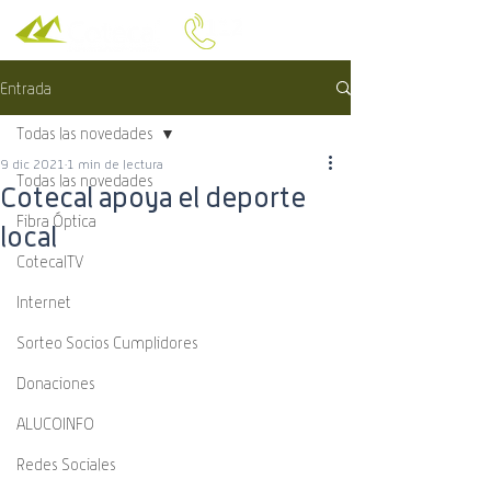
Entrada
Todas las novedades
9 dic 2021
1 min de lectura
Todas las novedades
Cotecal apoya el deporte
Fibra Óptica
local
CotecalTV
Internet
Sorteo Socios Cumplidores
Donaciones
ALUCOINFO
Redes Sociales