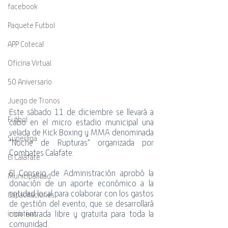
facebook
Paquete Futbol
APP Cotecal
Oficina Virtual
50 Aniversario
Juego de Tronos
Este sábado 11 de diciembre se llevará a 
Futbol
cabo en el micro estadio municipal una 
velada de Kick Boxing y MMA denominada 
Superliga
“Noche de Rupturas” organizada por 
Combates Calafate. 
El Calafate
El Consejo de Administración aprobó la 
Municipalidad
donación de un aporte económico a la 
entidad local para colaborar con los gastos 
Capacitaciones
de gestión del evento, que se desarrollará 
con entrada libre y gratuita para toda la 
iniciativas
comunidad. 