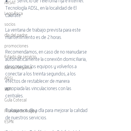
•	Servicio de Telefonía fija e Internet 
ARSAT
Tecnología ADSL, en la localidad de El 
Lago Roca
Calafate. 
socios
La ventana de trabajo prevista para este 
día del padre
mantenimiento es de 2 horas.
promociones
Recomendamos, en caso de no reanudarse 
Estado de servicio
automáticamente la conexión domiciliaria, 
desconectar los equipos y volverlos a 
Banda Negativa
conectar a los treinta segundos, a los 
ADSL
efectos de restablecer de manera 
apropiada las vinculaciones con las 
WiFi
centrales.
Guía Cotecal
Trabajamos día a día para mejorar la calidad 
Mundial de Rugby
de nuestros servicios.
ESPN