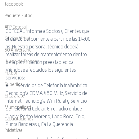
facebook
Paquete Futbol
APP Cotecal
COTECAL informa a Socios y Clientes que 
el día 26 del corriente a partir de las 14:00 
Oficina Virtual
hs. Nuestro personal técnico deberá 
50 Aniversario
realizar tareas de mantenimiento dentro 
Juego de Tronos
de la planificación preestablecida. 
Viéndose afectados los siguientes 
Futbol
servicios:
Superliga
•	Servicios de Telefonía inalámbrica 
Tecnología CDMA 450 MHz, Servicio de 
El Calafate
Internet Tecnología Wifi Rural y Servicio 
Municipalidad
de Telefonía Celular. En el radio enlace 
Glaciar Perito Moreno, Lago Roca, Eolo, 
Capacitaciones
Punta Banderas y Ea La Querencia. 
iniciativas