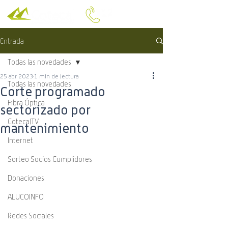
Entrada
Todas las novedades
25 abr 2023
1 min de lectura
Todas las novedades
Corte programado
Fibra Óptica
sectorizado por
CotecalTV
mantenimiento
Internet
Sorteo Socios Cumplidores
Donaciones
ALUCOINFO
Redes Sociales