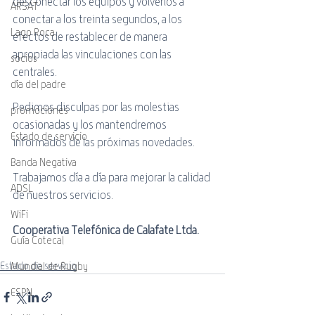
desconectar los equipos y volverlos a 
ARSAT
conectar a los treinta segundos, a los 
Lago Roca
efectos de restablecer de manera 
apropiada las vinculaciones con las 
socios
centrales.
día del padre
Pedimos disculpas por las molestias 
promociones
ocasionadas y los mantendremos 
Estado de servicio
informados de las próximas novedades.
Banda Negativa
Trabajamos día a día para mejorar la calidad 
ADSL
de nuestros servicios.
WiFi
Cooperativa Telefónica de Calafate Ltda.
Guía Cotecal
Estado de servicio
Mundial de Rugby
ESPN