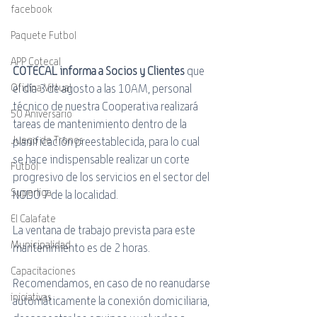
facebook
Paquete Futbol
APP Cotecal
COTECAL informa a Socios y Clientes
 que 
el día 3 de agosto a las 10AM, personal 
Oficina Virtual
técnico de nuestra Cooperativa realizará 
50 Aniversario
tareas de mantenimiento dentro de la 
Juego de Tronos
planificación preestablecida, para lo cual 
se hace indispensable realizar un corte 
Futbol
progresivo de los servicios en el sector del 
Superliga
NODO 7 de la localidad.
El Calafate
La ventana de trabajo prevista para este 
Municipalidad
mantenimiento es de 2 horas.
Capacitaciones
Recomendamos, en caso de no reanudarse 
iniciativas
automáticamente la conexión domiciliaria, 