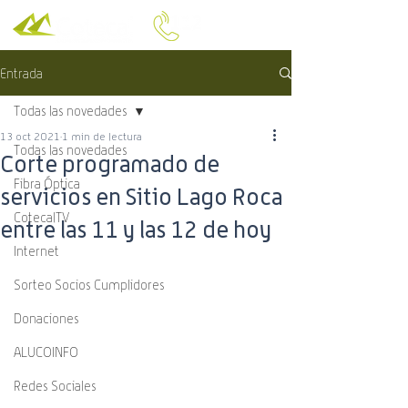
Entrada
Todas las novedades
13 oct 2021
1 min de lectura
Todas las novedades
Corte programado de
Fibra Óptica
servicios en Sitio Lago Roca
CotecalTV
entre las 11 y las 12 de hoy
Internet
Sorteo Socios Cumplidores
Donaciones
ALUCOINFO
Redes Sociales