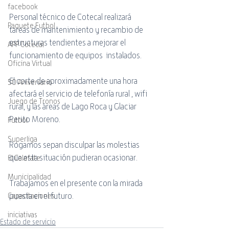
facebook
Personal técnico de Cotecal realizará 
Paquete Futbol
tareas de mantenimiento y recambio de 
estructuras tendientes a mejorar el 
APP Cotecal
funcionamiento de equipos  instalados.
Oficina Virtual
El corte de aproximadamente una hora 
50 Aniversario
afectará el servicio de telefonía rural , wifi 
Juego de Tronos
rural, y las áreas de Lago Roca y Glaciar 
Perito Moreno.
Futbol
Superliga
Rogamos sepan disculpar las molestias 
que esta situación pudieran ocasionar.
El Calafate
Municipalidad
Trabajamos en el presente con la mirada 
puesta en el futuro.
Capacitaciones
iniciativas
Estado de servicio