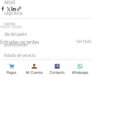
ARSAT
Lago Roca
socios
día del padre
Entradas recientes
Ver todo
promociones
Estado de servicio
Banda Negativa
Pagos
Mi Cuenta
Contacto
Whatsapp
ADSL
WiFi
Guía Cotecal
Mundial de Rugby
ESPN