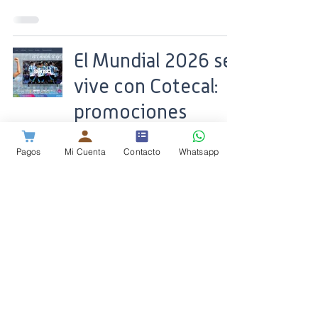
El Mundial 2026 se
vive con Cotecal:
promociones
exclusivas para
Pagos
Mi Cuenta
Contacto
Whatsapp
disfrutar cada
partido como un
campeón
8 jun
3 min de lectura