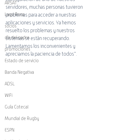
ARSAT
servidores, muchas personas tuvieron 
problemas para acceder a nuestras 
Lago Roca
aplicaciones y servicios. Ya hemos 
socios
resuelto los problemas y nuestros 
día del padre
sistemas se están recuperando. 
Lamentamos los inconvenientes y 
promociones
apreciamos la paciencia de todos".
Estado de servicio
Banda Negativa
ADSL
WiFi
Guía Cotecal
Mundial de Rugby
ESPN