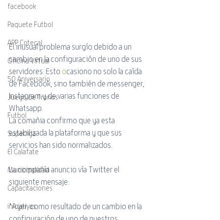
facebook
Paquete Futbol
APP Cotecal
El inusual problema surgío debido a un 
cambio en la configuración de uno de sus 
Oficina Virtual
servidores. Esto 
o
casiono no solo la caída 
50 Aniversario
de Facebook, sino también de messenger, 
Instagram y de varias funciones de 
Juego de Tronos
Whatsapp.
Futbol
La comañia confirmo que ya esta 
estabilizada la plataforma y que sus 
Superliga
servicios han sido normalizados.
El Calafate
La compañía anuncio vía Twitter el 
Municipalidad
siguiente mensaje:
Capacitaciones
"Ayer, como resultado de un cambio en la 
iniciativas
configuración de uno de nuestros 