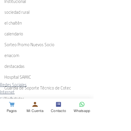
Institucional
sociedad rural
el chaltén
calendario
Sorteo Promo Nuevos Socio
enacom
destacadas
Hospital SAMIC
Redes Sociales
Guardia de Soporte Técnico de Cotec
Internet
Novedades
Fibra Óptica
Pagos
Mi Cuenta
Contacto
Whatsapp