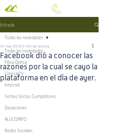
Entrada
Todas las novedades
14 mar 2019
1 min de lectura
Todas las novedades
Facebook dió a conocer las
Fibra Óptica
razones por la cual se cayo la
CotecalTV
plataforma en el día de ayer.
Internet
Sorteo Socios Cumplidores
Donaciones
ALUCOINFO
Redes Sociales