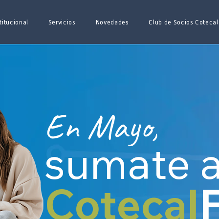
titucional
Servicios
Novedades
Club de Socios Cotecal
En Mayo,
sumate 
Cotecal