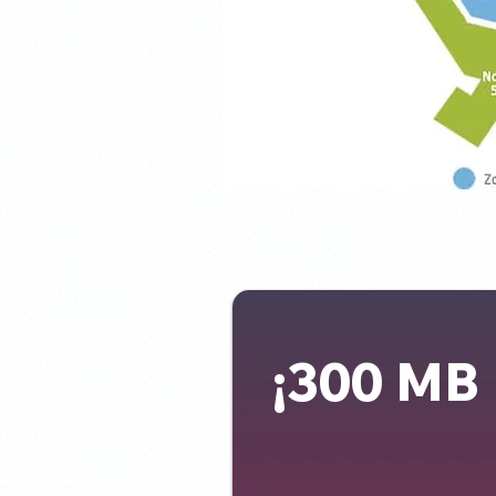
¡300 MB 