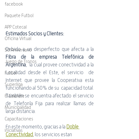
facebook
Paquete Futbol
APP Cotecal
Estimados Socios y Clientes:
Oficina Virtual
Debido a un desperfecto que afecta a la 
50 Aniversario
Fibra de la empresa Telefónica de 
Juego de Tronos
Argentina
,  la cual provee conectividad a la 
Localidad desde el Este, el servicio  de 
Futbol
Internet que provee la Cooperativa esta 
Superliga
funcionando al 50% de su  capacidad total. 
También se encuentra afectado el servicio 
El Calafate
de Telefonía Fija para realizar llamas de 
Municipalidad
larga distancia.
Capacitaciones
En este momento, gracias a la 
Doble 
iniciativas
Conectividad
, los servicios estan 