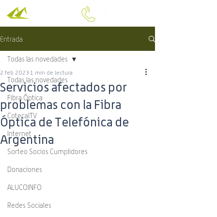
Entrada
Todas las novedades
2 feb 2023
1 min de lectura
Todas las novedades
Servicios afectados por
Fibra Óptica
problemas con la Fibra
CotecalTV
Óptica de Telefónica de
Internet
Argentina
Sorteo Socios Cumplidores
Donaciones
ALUCOINFO
Redes Sociales