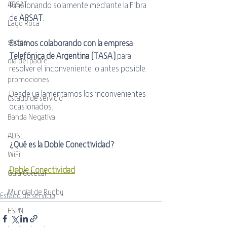
ARSAT
funcionando solamente mediante la Fibra 
de 
ARSAT
.
Lago Roca
socios
Estamos colaborando con la empresa 
Telefónica de Argentina (TASA)
 para 
día del padre
resolver el inconveniente lo antes posible. 
promociones
Desde ya lamentamos los inconvenientes 
Estado de servicio
ocasionados.
Banda Negativa
ADSL
¿Qué es la Doble Conectividad?
WiFi
Doble Conectividad
Guía Cotecal
Mundial de Rugby
Estado de servicio
ESPN