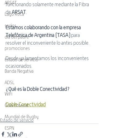
ARSAT
funcionando solamente mediante la Fibra 
de 
ARSAT
.
Lago Roca
socios
Estamos colaborando con la empresa 
Telefónica de Argentina (TASA)
 para 
día del padre
resolver el inconveniente lo antes posible. 
promociones
Desde ya lamentamos los inconvenientes 
Estado de servicio
ocasionados.
Banda Negativa
ADSL
¿Qué es la Doble Conectividad?
WiFi
Doble Conectividad
Guía Cotecal
Mundial de Rugby
Estado de servicio
ESPN