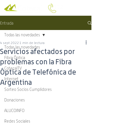
Entrada
Todas las novedades
4 sept 2022
1 min de lectura
Todas las novedades
Servicios afectados por
Fibra Óptica
problemas con la Fibra
CotecalTV
Óptica de Telefónica de
Internet
Argentina
Sorteo Socios Cumplidores
Donaciones
ALUCOINFO
Redes Sociales