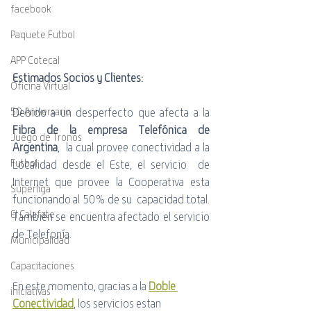
facebook
Paquete Futbol
APP Cotecal
Estimados Socios y Clientes:
Oficina Virtual
50 Aniversario
Debido a un desperfecto que afecta a la 
Fibra de la empresa Telefónica de 
Juego de Tronos
Argentina
,  la cual provee conectividad a la 
Futbol
Localidad desde el Este, el servicio  de 
Internet que provee la Cooperativa esta 
Superliga
funcionando al 50% de su  capacidad total. 
El Calafate
También se encuentra afectado el servicio 
de Telefonía. 
Municipalidad
Capacitaciones
En este momento, gracias a la 
Doble 
iniciativas
Conectividad
, los servicios estan 