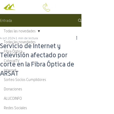
Entrada
Todas las novedades
4 oct 2024
1 min de lectura
Todas las novedades
Servicio de Internet y
Fibra Óptica
Televisión afectado por
CotecalTV
corte en la Fibra Óptica de
Internet
ARSAT
Sorteo Socios Cumplidores
Donaciones
ALUCOINFO
Redes Sociales