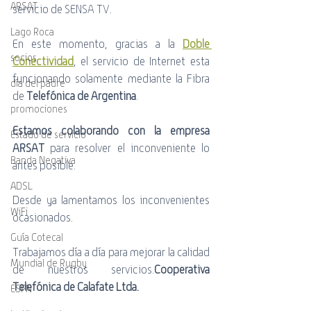
ARSAT
servicio de SENSA TV.
Lago Roca
En este momento, gracias a la 
Doble 
socios
Conectividad
, el servicio de Internet esta 
funcionando solamente mediante la Fibra 
día del padre
de 
Telefónica de Argentina
.
promociones
Estamos colaborando con la empresa 
Estado de servicio
ARSAT
 para resolver el inconveniente lo 
Banda Negativa
antes posible.
ADSL
Desde ya lamentamos los inconvenientes 
WiFi
ocasionados.
Guía Cotecal
Trabajamos día a día para mejorar la calidad 
Mundial de Rugby
de nuestros servicios.
Cooperativa 
Telefónica de Calafate Ltda.
ESPN