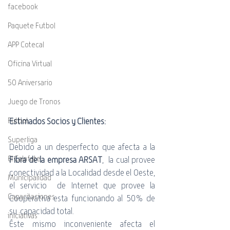
facebook
Paquete Futbol
APP Cotecal
Oficina Virtual
50 Aniversario
Juego de Tronos
Estimados Socios y Clientes:
Futbol
Superliga
Debido a un desperfecto que afecta a la 
El Calafate
Fibra de la empresa ARSAT
,  la cual provee 
conectividad a la Localidad desde el Oeste, 
Municipalidad
el servicio  de Internet que provee la 
Capacitaciones
Cooperativa esta funcionando al 50% de 
su  capacidad total.
iniciativas
Éste mismo inconveniente afecta el 