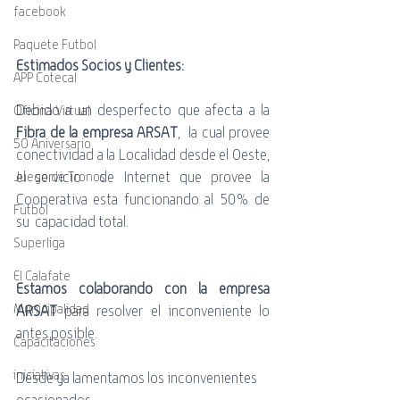
facebook
Paquete Futbol
Estimados Socios y Clientes:
APP Cotecal
Debido a un desperfecto que afecta a la 
Oficina Virtual
Fibra de la empresa ARSAT
,  la cual provee 
50 Aniversario
conectividad a la Localidad desde el Oeste, 
el servicio  de Internet que provee la 
Juego de Tronos
Cooperativa esta funcionando al 50% de 
Futbol
su  capacidad total. 
Superliga
El Calafate
Estamos colaborando con la empresa 
Municipalidad
ARSAT
 para resolver el inconveniente lo 
antes posible.
Capacitaciones
iniciativas
Desde ya lamentamos los inconvenientes 
ocasionados.