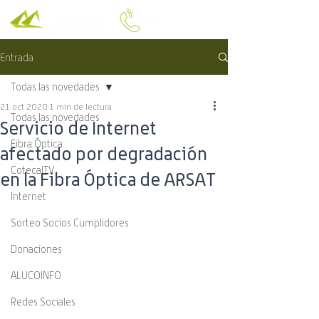
Entrada
Todas las novedades
21 oct 2020
1 min de lectura
Todas las novedades
Servicio de Internet
Fibra Óptica
afectado por degradación
CotecalTV
en la Fibra Óptica de ARSAT
Internet
Sorteo Socios Cumplidores
Donaciones
ALUCOINFO
Redes Sociales