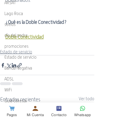
ARSAT
Lago Roca
¿Qué es la Doble Conectividad?
socios
día del padre
Doble Conectividad
promociones
Estado de servicio
Estado de servicio
Banda Negativa
ADSL
WiFi
Entradas recientes
Ver todo
Guía Cotecal
Mundial de Rugby
Pagos
Mi Cuenta
Contacto
Whatsapp
ESPN