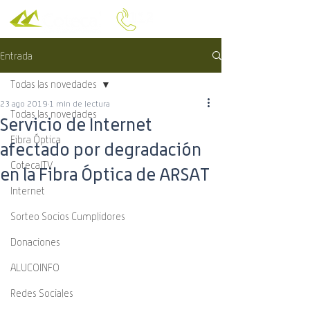
Entrada
Todas las novedades
23 ago 2019
1 min de lectura
Todas las novedades
Servicio de Internet
Fibra Óptica
afectado por degradación
CotecalTV
en la Fibra Óptica de ARSAT
Internet
Sorteo Socios Cumplidores
Donaciones
ALUCOINFO
Redes Sociales