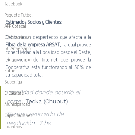
facebook
Paquete Futbol
Estimados Socios y Clientes:
APP Cotecal
Debido a un desperfecto que afecta a la 
Oficina Virtual
Fibra de la empresa ARSAT
,  la cual provee 
50 Aniversario
conectividad a la Localidad desde el Oeste, 
el servicio  de Internet que provee la 
Juego de Tronos
Cooperativa esta funcionando al 50% de 
Futbol
su  capacidad total. 
Superliga
Localidad donde ocurrió el 
El Calafate
corte:
Tecka (Chubut)
Municipalidad
Tiempo estimado de 
Capacitaciones
resolución:  7 hs
iniciativas