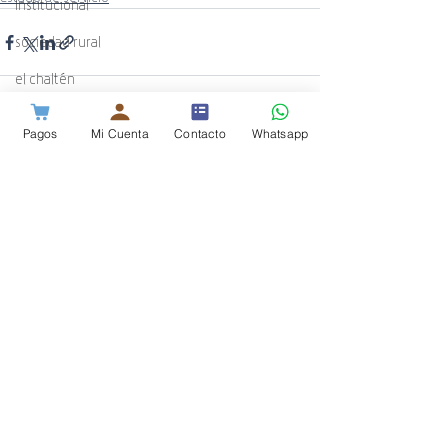
Institucional
sociedad rural
el chaltén
calendario
Pagos
Mi Cuenta
Contacto
Whatsapp
Sorteo Promo Nuevos Socio
Entradas recientes
Ver todo
enacom
destacadas
Hospital SAMIC
Guardia de Soporte Técnico de Cotec
Novedades