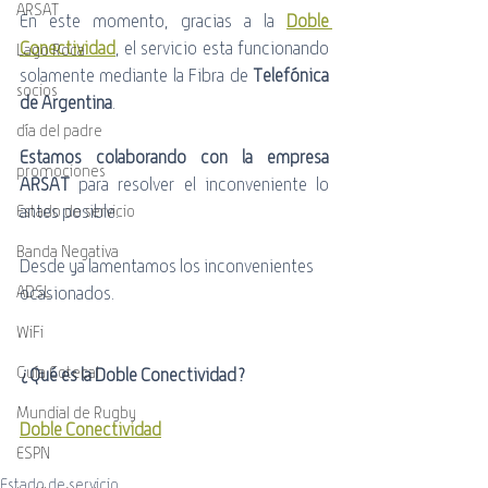
ARSAT
En este momento, gracias a la 
Doble 
Conectividad
, el servicio esta funcionando 
Lago Roca
solamente mediante la Fibra de 
Telefónica 
socios
de Argentina
.
día del padre
Estamos colaborando con la empresa 
promociones
ARSAT
 para resolver el inconveniente lo 
antes posible.
Estado de servicio
Banda Negativa
Desde ya lamentamos los inconvenientes 
ADSL
ocasionados.
WiFi
Guía Cotecal
¿Qué es la Doble Conectividad?
Mundial de Rugby
Doble Conectividad
ESPN
Estado de servicio