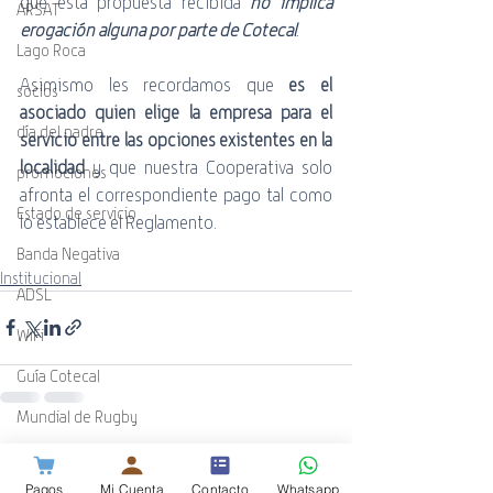
que esta propuesta recibida 
no implica 
ARSAT
erogación alguna por parte de Cotecal
. 
Lago Roca
Asimismo les recordamos que 
es el 
socios
asociado quien elige la empresa para el 
día del padre
servicio entre las opciones existentes en la 
localidad
 y que nuestra Cooperativa solo 
promociones
afronta el correspondiente pago tal como 
Estado de servicio
lo establece el Reglamento.
Banda Negativa
Institucional
ADSL
WiFi
Guía Cotecal
Mundial de Rugby
Entradas recientes
Ver todo
ESPN
Pagos
Mi Cuenta
Contacto
Whatsapp