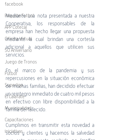
facebook
Mediante una nota presentada a nuestra 
Paquete Futbol
Cooperativa, los responsables de la 
APP Cotecal
empresa han hecho llegar una propuesta 
mediante la cual brindan una cortesía 
Oficina Virtual
adicional a aquellos que utilicen sus 
50 Aniversario
servicios.
Juego de Tronos
En el marco de la pandemia y sus 
Futbol
repercusiones en la situación económica 
Superliga
de muchas familias, han decidido efectuar 
un reintegro inmediato de cuatro mil pesos 
El Calafate
en efectivo con libre disponibilidad a la 
Municipalidad
familia del fallecido.
Capacitaciones
Cumplimos en transmitir esta novedad a 
iniciativas
socios y clientes y hacemos la salvedad 