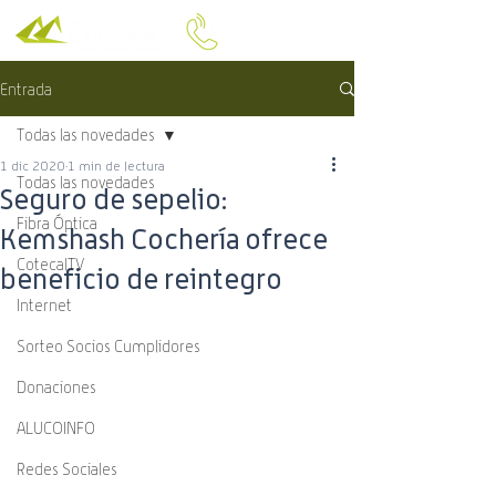
Entrada
Todas las novedades
1 dic 2020
1 min de lectura
Todas las novedades
Seguro de sepelio:
Fibra Óptica
Kemshash Cochería ofrece
CotecalTV
beneficio de reintegro
Internet
Sorteo Socios Cumplidores
Donaciones
ALUCOINFO
Redes Sociales