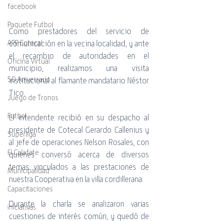
facebook
Paquete Futbol
Como prestadores del servicio de 
APP Cotecal
comunicación en la vecina localidad, y ante 
el recambio de autoridades en el 
Oficina Virtual
municipio, realizamos una visita 
50 Aniversario
institucional al flamante mandatario Néstor 
Tico.
Juego de Tronos
Futbol
El intendente recibió en su despacho al 
presidente de Cotecal Gerardo Callenius y 
Superliga
al jefe de operaciones Nelson Rosales, con 
El Calafate
quienes conversó acerca de diversos 
temas vinculados a las prestaciones de 
Municipalidad
nuestra Cooperativa en la villa cordillerana.
Capacitaciones
Durante la charla se analizaron varias 
iniciativas
cuestiones de interés común, y quedó de 