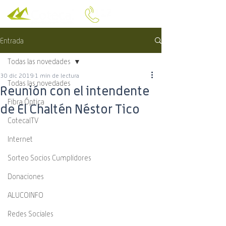
Entrada
Todas las novedades
30 dic 2019
1 min de lectura
Todas las novedades
Reunión con el intendente
Fibra Óptica
de El Chaltén Néstor Tico
CotecalTV
Internet
Sorteo Socios Cumplidores
Donaciones
ALUCOINFO
Redes Sociales