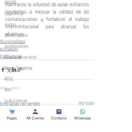
ARSAT
manifiesto la voluntad de aunar esfuerzos 
tendientes a mejorar la calidad de las 
Lago Roca
comunicaciones y fortalecer el trabajo 
socios
interinstitucional para alcanzar los 
objetivos.
día del padre
Municipalidad
promociones
el chaltén
Institucional
Estado de servicio
Banda Negativa
ADSL
WiFi
Guía Cotecal
Entradas recientes
Ver todo
Mundial de Rugby
Pagos
Mi Cuenta
Contacto
Whatsapp
ESPN