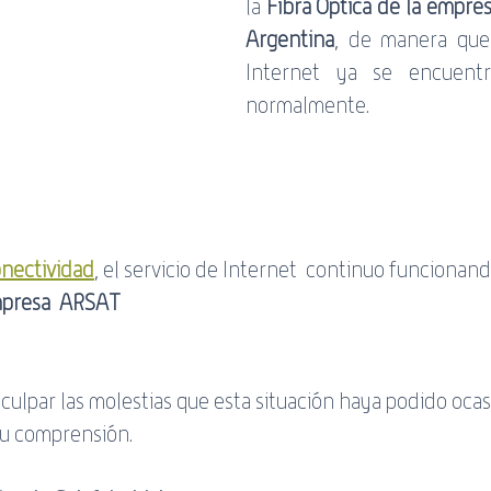
la 
Fibra Óptica de la empres
servicio
Banda Negativa
ADSL
WiFi
Guía
Argentina
, de manera que, 
Internet ya se encuentr
normalmente. 
nectividad
, el servicio de Internet  continuo funcionan
mpresa
ARSAT
ulpar las molestias que esta situación haya podido ocas
su comprensión.