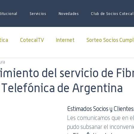
titucional
Servicios
Novedades
Club de Socios Cotecal
tica
CotecalTV
Internet
Sorteo Socios Cumpl
ura
Redes Sociales
facebook
Paquete Futbol
imiento del servicio de Fib
 Telefónica de Argentina
sario
Juego de Tronos
Futbol
Superliga
Estimados Socios y Clientes
iones
iniciativas
ARSAT
Lago Roca
soci
Les comunicamos que en el 
pudo subsanar el inconveni