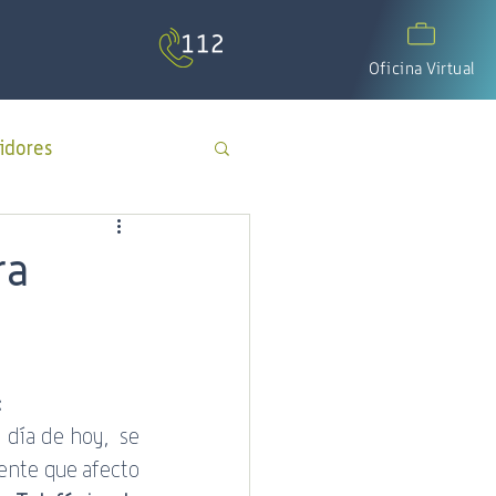
Oficina Virtual
idores
APP Cotecal
ra
El Calafate
:
os
día del padre
día de hoy,  se 
ente que afecto 