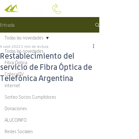
Entrada
Todas las novedades
4 sept 2022
1 min de lectura
Todas las novedades
Restablecimiento del
Fibra Óptica
servicio de Fibra Óptica de
CotecalTV
Telefónica Argentina
Internet
Sorteo Socios Cumplidores
Donaciones
ALUCOINFO
Redes Sociales