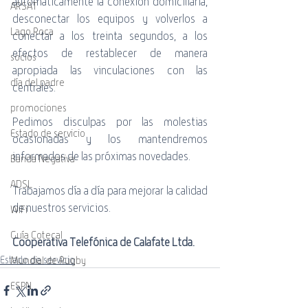
automáticamente la conexión domiciliaria, 
ARSAT
desconectar los equipos y volverlos a 
Lago Roca
conectar a los treinta segundos, a los 
efectos de restablecer de manera 
socios
apropiada las vinculaciones con las 
día del padre
centrales.
promociones
Pedimos disculpas por las molestias 
Estado de servicio
ocasionadas y los mantendremos 
informados de las próximas novedades.
Banda Negativa
ADSL
Trabajamos día a día para mejorar la calidad 
de nuestros servicios.
WiFi
Guía Cotecal
Cooperativa Telefónica de Calafate Ltda. 
Estado de servicio
Mundial de Rugby
ESPN