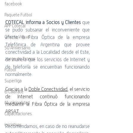
facebook
Paquete Futbol
COTECAL informa a Socios y Clientes
 que 
APP Cotecal
se pudo subsanar el inconveniente que 
afecto la Fibra Óptica de la empresa 
Oficina Virtual
Telefónica de Argentina que provee 
50 Aniversario
conectividad a la Localidad desde el Este, 
Juego de Tronos
de manera que los servicios de Internet y 
de telefonía se encuentran funcionando 
Futbol
normalmente. 
Superliga
Gracias a la 
Doble Conectividad
, el servicio 
El Calafate
de Internet continuó funcionando 
Municipalidad
mediante la Fibra Óptica de la empresa 
ARSAT.
Capacitaciones
iniciativas
Recomendamos, en caso de no reanudarse 