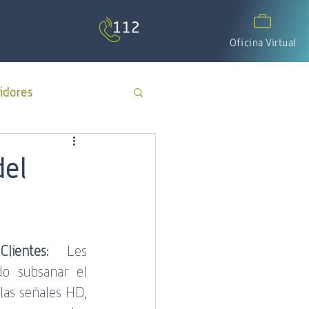
Oficina Virtual
idores
APP Cotecal
del
El Calafate
ientes:
 Les 
os
día del padre
o subsanar el 
las señales HD, 