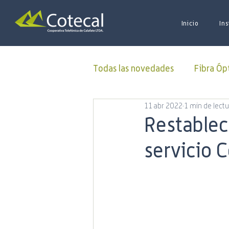
Inicio
Ins
Todas las novedades
Fibra Óp
11 abr 2022
1 min de lectu
Donaciones
ALUCOINFO
Restablec
servicio 
Oficina Virtual
50 Aniver
Municipalidad
Capacitac