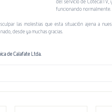
del servicio de CotecalTV, 
servicio
Banda Negativa
ADSL
WiFi
Guía
funcionando normalmente. 
culpar las molestias que esta situación ajena a nuest
onado, desde ya muchas gracias.
ica de Calafate Ltda.