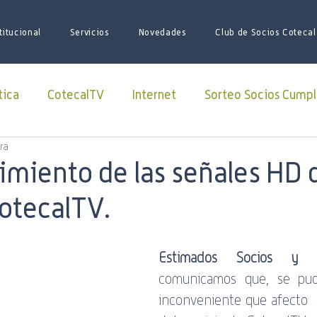
titucional
Servicios
Novedades
Club de Socios Cotecal
tica
CotecalTV
Internet
Sorteo Socios Cumpl
ra
Redes Sociales
facebook
Paquete Futbol
imiento de las señales HD 
CotecalTV.
sario
Juego de Tronos
Futbol
Superliga
Estimados Socios y Cl
iones
iniciativas
ARSAT
Lago Roca
soci
comunicamos que, se pud
inconveniente que afecto  