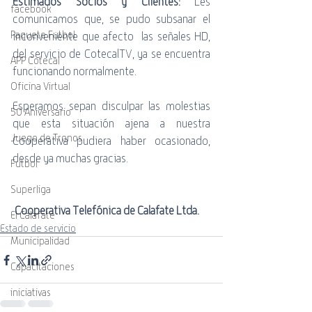
Estimados Socios y Clientes:
 Les 
facebook
comunicamos que, se pudo subsanar el 
Paquete Futbol
inconveniente que afecto  las señales HD, 
del servicio de CotecalTV, ya se encuentra 
APP Cotecal
funcionando normalmente. 
Oficina Virtual
Esperamos sepan disculpar las molestias 
50 Aniversario
que esta situación ajena a nuestra 
Juego de Tronos
Cooperativa pudiera haber ocasionado, 
desde ya muchas gracias.
Futbol
Superliga
Cooperativa Telefónica de Calafate Ltda.
El Calafate
Estado de servicio
Municipalidad
Capacitaciones
iniciativas