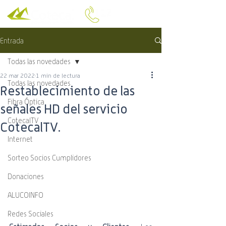
Entrada
Todas las novedades
22 mar 2022
1 min de lectura
Todas las novedades
Restablecimiento de las
Fibra Óptica
señales HD del servicio
CotecalTV
CotecalTV.
Internet
Sorteo Socios Cumplidores
Donaciones
ALUCOINFO
Redes Sociales