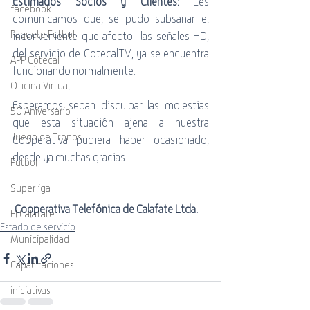
Estimados Socios y Clientes:
 Les 
facebook
comunicamos que, se pudo subsanar el 
Paquete Futbol
inconveniente que afecto  las señales HD, 
del servicio de CotecalTV, ya se encuentra 
APP Cotecal
funcionando normalmente. 
Oficina Virtual
Esperamos sepan disculpar las molestias 
50 Aniversario
que esta situación ajena a nuestra 
Juego de Tronos
Cooperativa pudiera haber ocasionado, 
desde ya muchas gracias.
Futbol
Superliga
Cooperativa Telefónica de Calafate Ltda.
El Calafate
Estado de servicio
Municipalidad
Capacitaciones
iniciativas