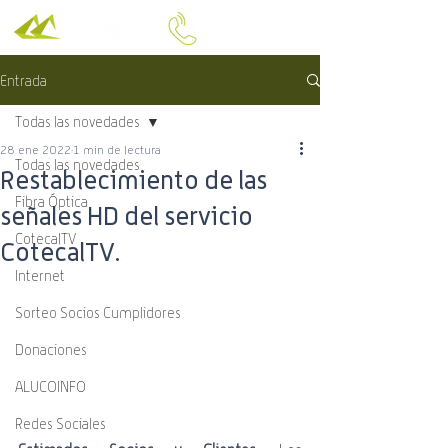
Entrada
Todas las novedades
28 ene 2022
1 min de lectura
Todas las novedades
Restablecimiento de las
Fibra Óptica
señales HD del servicio
CotecalTV
CotecalTV.
Internet
Sorteo Socios Cumplidores
Donaciones
ALUCOINFO
Redes Sociales