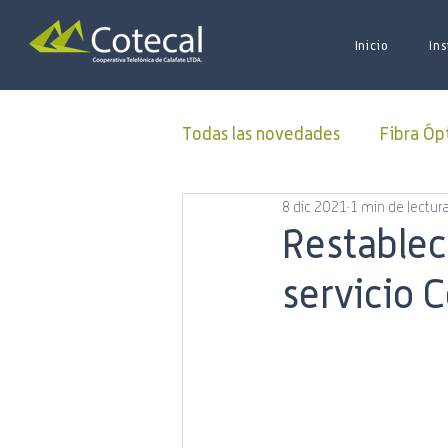
Inicio
Ins
Todas las novedades
Fibra Óp
8 dic 2021
1 min de lectur
Donaciones
ALUCOINFO
Restablec
servicio 
Oficina Virtual
50 Aniver
Municipalidad
Capacitac