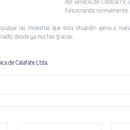
del servicio de CotecalTV, 
servicio
Banda Negativa
ADSL
WiFi
Guía
funcionando normalmente. 
culpar las molestias que esta situación ajena a nuest
onado, desde ya muchas gracias.
ica de Calafate Ltda.