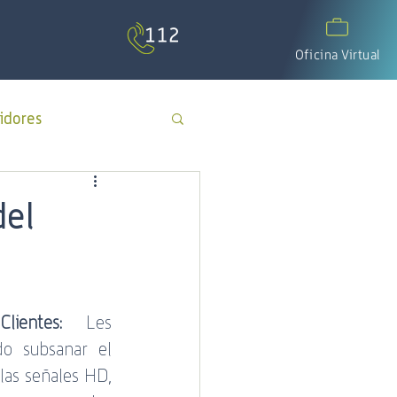
Oficina Virtual
idores
APP Cotecal
del
El Calafate
ientes:
 Les 
os
día del padre
o subsanar el 
las señales HD, 