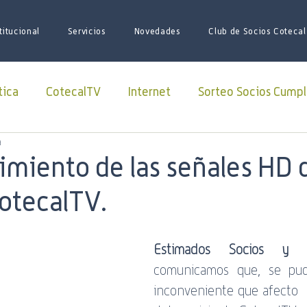
titucional
Servicios
Novedades
Club de Socios Cotecal
tica
CotecalTV
Internet
Sorteo Socios Cumpl
a
Redes Sociales
facebook
Paquete Futbol
imiento de las señales HD 
CotecalTV.
sario
Juego de Tronos
Futbol
Superliga
Estimados Socios y Cl
iones
iniciativas
ARSAT
Lago Roca
soci
comunicamos que, se pud
inconveniente que afecto  