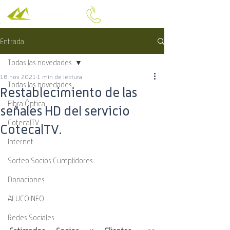
Entrada
Todas las novedades
18 nov 2021
1 min de lectura
Todas las novedades
Restablecimiento de las
Fibra Óptica
señales HD del servicio
CotecalTV
CotecalTV.
Internet
Sorteo Socios Cumplidores
Donaciones
ALUCOINFO
Redes Sociales