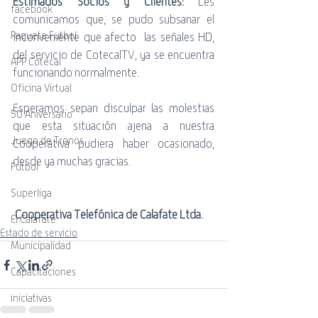
Estimados Socios y Clientes:
 Les 
facebook
comunicamos que, se pudo subsanar el 
Paquete Futbol
inconveniente que afecto  las señales HD, 
del servicio de CotecalTV, ya se encuentra 
APP Cotecal
funcionando normalmente. 
Oficina Virtual
Esperamos sepan disculpar las molestias 
50 Aniversario
que esta situación ajena a nuestra 
Juego de Tronos
Cooperativa pudiera haber ocasionado, 
desde ya muchas gracias.
Futbol
Superliga
Cooperativa Telefónica de Calafate Ltda.
El Calafate
Estado de servicio
Municipalidad
Capacitaciones
iniciativas