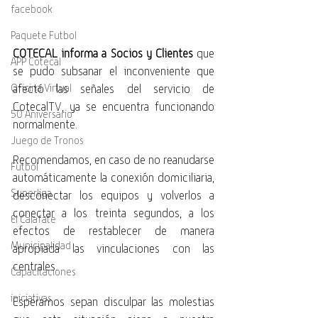
facebook
Paquete Futbol
COTECAL informa a Socios y Clientes
 que 
APP Cotecal
se pudo subsanar el inconveniente que 
afectó las señales del servicio de 
Oficina Virtual
CotecalTV, ya se encuentra funcionando 
50 Aniversario
normalmente. 
Juego de Tronos
Recomendamos, en caso de no reanudarse 
Futbol
automáticamente la conexión domiciliaria, 
Superliga
desconectar los equipos y volverlos a 
conectar a los treinta segundos, a los 
El Calafate
efectos de restablecer de manera 
Municipalidad
apropiada las vinculaciones con las 
centrales.
Capacitaciones
iniciativas
Esperamos sepan disculpar las molestias 