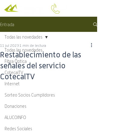
Entrada
Todas las novedades
11 jul 2023
1 min de lectura
Todas las novedades
Restablecimiento de las
Fibra Óptica
señales del servicio
CotecalTV
CotecalTV
Internet
Sorteo Socios Cumplidores
Donaciones
ALUCOINFO
Redes Sociales