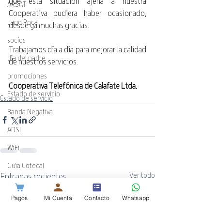
que esta situación ajena a nuestra 
ARSAT
Cooperativa pudiera haber ocasionado, 
Lago Roca
desde ya muchas gracias.
socios
Trabajamos día a día para mejorar la calidad 
día del padre
de nuestros servicios.
promociones
Cooperativa Telefónica de Calafate Ltda.
Estado de servicio
Estado de servicio
Banda Negativa
ADSL
WiFi
Guía Cotecal
Entradas recientes
Ver todo
Mundial de Rugby
Pagos
Mi Cuenta
Contacto
Whatsapp
ESPN