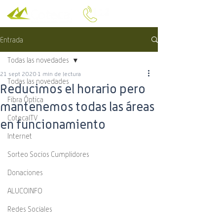
Entrada
Todas las novedades
21 sept 2020
1 min de lectura
Todas las novedades
Reducimos el horario pero
Fibra Óptica
mantenemos todas las áreas
CotecalTV
en funcionamiento
Internet
Sorteo Socios Cumplidores
Donaciones
ALUCOINFO
Redes Sociales