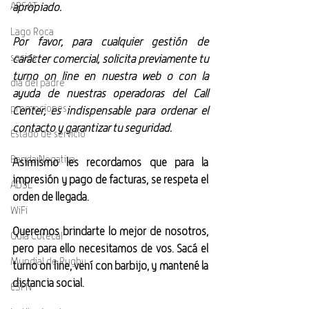
apropiado.
ARSAT
Lago Roca
Por favor, para cualquier gestión de 
socios
carácter comercial, solicita previamente tu 
turno on line en nuestra web o con la 
día del padre
ayuda de nuestras operadoras del Call 
promociones
Center, es indispensable para ordenar el 
contacto y garantizar tu seguridad.
Estado de servicio
Banda Negativa
Asimismo les recordamos que para la 
impresión y pago de facturas, se respeta el 
ADSL
orden de llegada.
WiFi
Queremos brindarte lo mejor de nosotros, 
Guía Cotecal
pero para ello necesitamos de vos. Sacá el 
Mundial de Rugby
turno on line, vení con barbijo, y mantené la 
distancia social.
ESPN