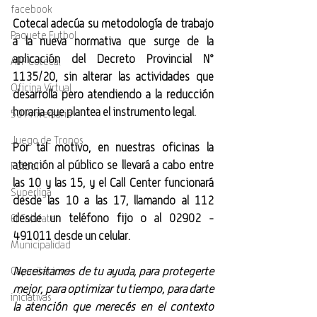
facebook
Cotecal adecúa su metodología de trabajo 
Paquete Futbol
a la nueva normativa que surge de la 
aplicación del Decreto Provincial N° 
APP Cotecal
1135/20, sin alterar las actividades que 
Oficina Virtual
desarrolla pero atendiendo a la reducción 
horaria que plantea el instrumento legal.
50 Aniversario
Juego de Tronos
Por tal motivo, en nuestras oficinas la 
atención al público se llevará a cabo entre 
Futbol
las 10 y las 15, y el Call Center funcionará 
Superliga
desde las 10 a las 17, llamando al 112 
desde un teléfono fijo o al 02902 - 
El Calafate
491011 desde un celular.
Municipalidad
Necesitamos de tu ayuda, para protegerte 
Capacitaciones
mejor, para optimizar tu tiempo, para darte 
iniciativas
la atención que merecés en el contexto 