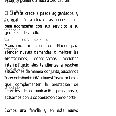
estamos poniendo mucha dedicación.
Institucional
sociedad rural
El Calafate crece a pasos agigantados, y 
Cotecal está a la altura de las circunstancias 
el chaltén
para acompañar con sus servicios y su 
calendario
gente ese desarrollo.
Sorteo Promo Nuevos Socio
Avanzamos por zonas con Nodos para 
enacom
atender nuevas demandas o mejorar las 
prestaciones, coordinamos acciones 
destacadas
interinstitucionales tendientes a resolver 
Hospital SAMIC
situaciones de manera conjunta, buscamos 
ofrecer beneficios a nuestros asociados 
Guardia de Soporte Técnico de Cotec
que complementen la prestación de 
Novedades
servicios de comunicación, pensamos y 
actuamos con la cooperación como norte.
Somos una familia y en este nuevo 