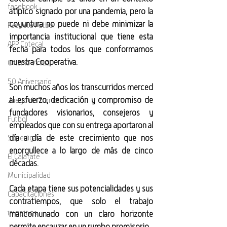
facebook
atípico signado por una pandemia, pero la 
coyuntura no puede ni debe minimizar la 
Paquete Futbol
importancia institucional que tiene esta 
APP Cotecal
fecha para todos los que conformamos 
nuestra Cooperativa.
Oficina Virtual
50 Aniversario
Son muchos años los transcurridos merced 
al esfuerzo, dedicación y compromiso de 
Juego de Tronos
fundadores visionarios, consejeros y 
Futbol
empleados que con su entrega aportaron al 
día a día de este crecimiento que nos 
Superliga
enorgullece a lo largo de más de cinco 
El Calafate
décadas.
Municipalidad
Cada etapa tiene sus potencialidades y sus 
Capacitaciones
contratiempos, que solo el trabajo 
iniciativas
mancomunado con un claro horizonte 
permite encauzar en un rumbo promisorio.