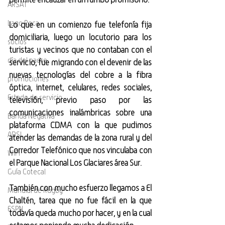
ARSAT
Lago Roca
Lo que en un comienzo fue telefonía fija 
domiciliaria, luego un locutorio para los 
socios
turistas y vecinos que no contaban con el 
día del padre
servicio, fue migrando con el devenir de las 
nuevas tecnologías del cobre a la fibra 
promociones
óptica, internet, celulares, redes sociales, 
Estado de servicio
televisión, previo paso por las 
comunicaciones inalámbricas sobre una 
Banda Negativa
plataforma CDMA con la que pudimos 
ADSL
atender las demandas de la zona rural y del 
Corredor Telefónico que nos vinculaba con 
WiFi
el Parque Nacional Los Glaciares área Sur.
Guía Cotecal
También con mucho esfuerzo llegamos a El 
Mundial de Rugby
Chaltén, tarea que no fue fácil en la que 
ESPN
todavía queda mucho por hacer, y en la cual 