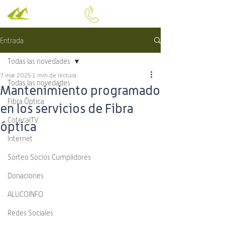
Entrada
Todas las novedades
7 mar 2025
1 min de lectura
Todas las novedades
Mantenimiento programado
Fibra Óptica
en los servicios de Fibra
CotecalTV
óptica
Internet
Sorteo Socios Cumplidores
Donaciones
ALUCOINFO
Redes Sociales