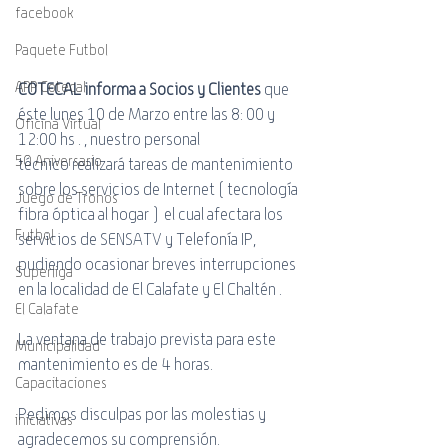
facebook
Paquete Futbol
APP Cotecal
COTECAL informa a Socios y Clientes
 que 
éste lunes 10 de Marzo entre las 8: 00 y 
Oficina Virtual
12:00 hs . , nuestro personal 
50 Aniversario
técnico realizará tareas de mantenimiento 
sobre los servicios de Internet ( tecnología 
Juego de Tronos
fibra óptica al hogar )  el cual afectara los 
Futbol
servicios de SENSATV y Telefonía IP, 
pudiendo ocasionar breves interrupciones 
Superliga
en la localidad de El Calafate y El Chaltén .
El Calafate
La ventana de trabajo prevista para este 
Municipalidad
mantenimiento es de 4 horas.
Capacitaciones
Pedimos disculpas por las molestias y 
iniciativas
agradecemos su comprensión.