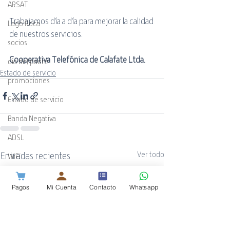
ARSAT
Trabajamos día a día para mejorar la calidad 
Lago Roca
de nuestros servicios.
socios
Cooperativa Telefónica de Calafate Ltda.
día del padre
Estado de servicio
promociones
Estado de servicio
Banda Negativa
ADSL
Entradas recientes
Ver todo
WiFi
Guía Cotecal
Pagos
Mi Cuenta
Contacto
Whatsapp
Mundial de Rugby
ESPN