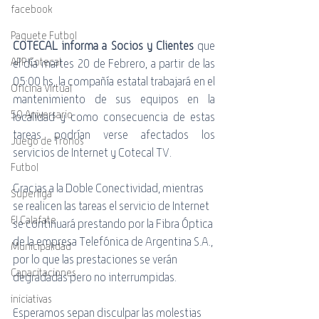
facebook
Paquete Futbol
COTECAL informa a Socios y Clientes 
que 
APP Cotecal
el día martes 20 de Febrero, a partir de las 
05:00 hs, la compañía estatal trabajará en el 
Oficina Virtual
mantenimiento de sus equipos en la 
50 Aniversario
localidad y como consecuencia de estas 
tareas podrían verse afectados los 
Juego de Tronos
servicios de Internet y Cotecal TV. 
Futbol
Gracias a la Doble Conectividad, mientras 
Superliga
se realicen las tareas el servicio de Internet 
El Calafate
se continuará prestando por la Fibra Óptica 
de la empresa Telefónica de Argentina S.A., 
Municipalidad
por lo que las prestaciones se verán 
Capacitaciones
degradadas pero no interrumpidas.
iniciativas
Esperamos sepan disculpar las molestias 