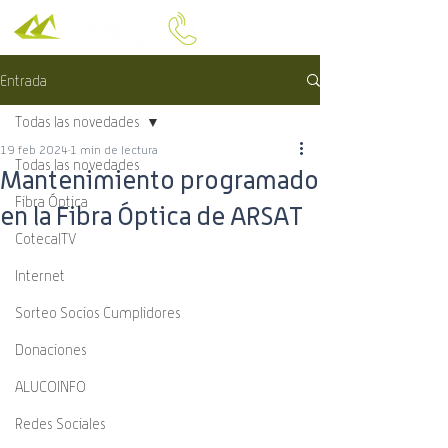
Entrada
Todas las novedades
19 feb 2024
1 min de lectura
Todas las novedades
Mantenimiento programado
Fibra Óptica
en la Fibra Óptica de ARSAT
CotecalTV
Internet
Sorteo Socios Cumplidores
Donaciones
ALUCOINFO
Redes Sociales