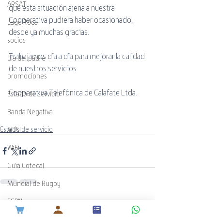
ARSAT
que esta situación ajena a nuestra 
Cooperativa pudiera haber ocasionado, 
Lago Roca
desde ya muchas gracias.
socios
Trabajamos día a día para mejorar la calidad 
día del padre
de nuestros servicios.
promociones
Cooperativa Telefónica de Calafate Ltda.
Estado de servicio
Banda Negativa
Estado de servicio
ADSL
WiFi
Guía Cotecal
Mundial de Rugby
ESPN
Entradas recientes
Ver todo