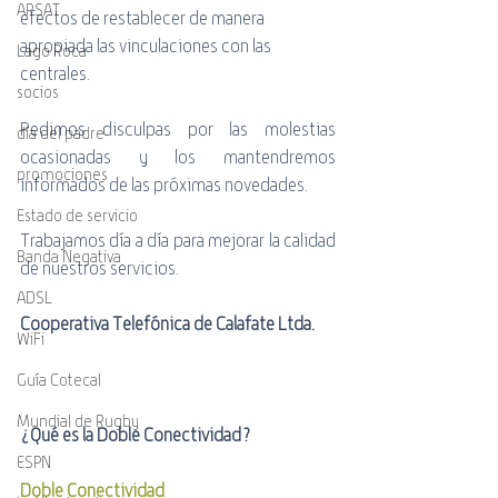
ARSAT
efectos de restablecer de manera 
apropiada las vinculaciones con las 
Lago Roca
centrales.
socios
Pedimos disculpas por las molestias 
día del padre
ocasionadas y los mantendremos 
promociones
informados de las próximas novedades.
Estado de servicio
Trabajamos día a día para mejorar la calidad 
Banda Negativa
de nuestros servicios.
ADSL
Cooperativa Telefónica de Calafate Ltda. 
WiFi
Guía Cotecal
Mundial de Rugby
¿Qué es la Doble Conectividad?
ESPN
Doble Conectividad