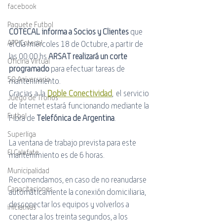
facebook
Paquete Futbol
COTECAL informa a Socios y Clientes 
que 
APP Cotecal
el día miércoles 18 de Octubre, a partir de 
las 00:00 hs 
ARSAT realizará un corte 
Oficina Virtual
programado
 para efectuar tareas de 
50 Aniversario
mantenimiento.
Gracias a la 
Doble Conectividad
, el servicio 
Juego de Tronos
de Internet estará funcionando mediante la 
Futbol
Fibra de 
Telefónica de Argentina
.
Superliga
La ventana de trabajo prevista para este 
El Calafate
mantenimiento es de 6 horas.
Municipalidad
Recomendamos, en caso de no reanudarse 
Capacitaciones
automáticamente la conexión domiciliaria, 
desconectar los equipos y volverlos a 
iniciativas
conectar a los treinta segundos, a los 