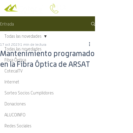
Entrada
Todas las novedades
17 oct 2023
1 min de lectura
Todas las novedades
Mantenimiento programado
Fibra Óptica
en la Fibra Óptica de ARSAT
CotecalTV
Internet
Sorteo Socios Cumplidores
Donaciones
ALUCOINFO
Redes Sociales