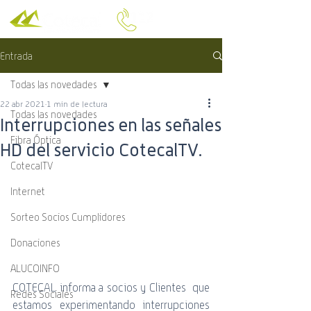
Entrada
Todas las novedades
22 abr 2021
1 min de lectura
Todas las novedades
Interrupciones en las señales
Fibra Óptica
HD del servicio CotecalTV.
CotecalTV
Internet
Sorteo Socios Cumplidores
Donaciones
ALUCOINFO
COTECAL informa a socios y Clientes  que 
Redes Sociales
estamos experimentando interrupciones 