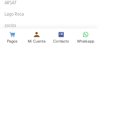
ARSAT
Lago Roca
socios
día del padre
Pagos
Mi Cuenta
Contacto
Whatsapp
promociones
Estado de servicio
Banda Negativa
ADSL
WiFi
Guía Cotecal
Mundial de Rugby
Comentarios
ESPN