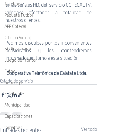
facebook
en las señales HD, del  servicio COTECALTV, 
viéndose afectados la totalidad de 
Paquete Futbol
nuestros clientes. 
APP Cotecal
Oficina Virtual
Pedimos disculpas por los inconvenientes 
50 Aniversario
ocasionados y los mantendremos 
informados en torno a esta situación.
Juego de Tronos
Futbol
Cooperativa Telefónica de Calafate Ltda.
Estado de servicio
Superliga
El Calafate
Municipalidad
Capacitaciones
iniciativas
Entradas recientes
Ver todo