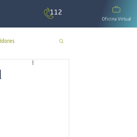
Oficina Virtual
idores
APP Cotecal
l
El Calafate
os
día del padre