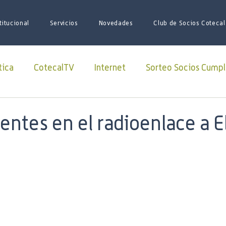
titucional
Servicios
Novedades
Club de Socios Cotecal
tica
CotecalTV
Internet
Sorteo Socios Cumpl
Redes Sociales
facebook
Paquete Futbol
entes en el radioenlace a E
sario
Juego de Tronos
Futbol
Superliga
iones
iniciativas
ARSAT
Lago Roca
soci