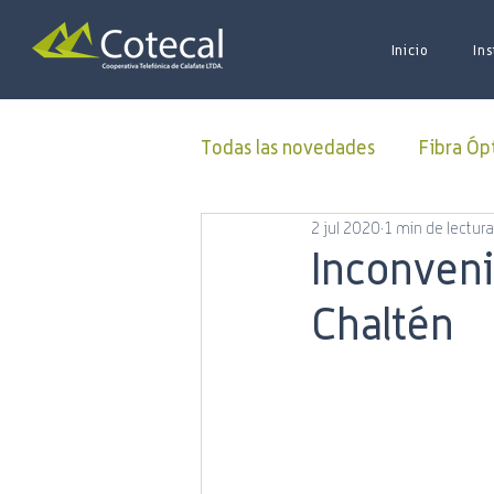
Inicio
Ins
Todas las novedades
Fibra Óp
2 jul 2020
1 min de lectura
Donaciones
ALUCOINFO
Inconveni
Chaltén
Oficina Virtual
50 Aniver
Municipalidad
Capacitac