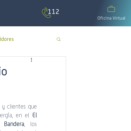
Oficina Virtual
idores
APP Cotecal
io
El Calafate
 y clientes que 
os
día del padre
ergía, en el 
El 
 Bandera
, los 