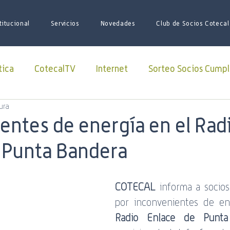
titucional
Servicios
Novedades
Club de Socios Cotecal
tica
CotecalTV
Internet
Sorteo Socios Cumpl
ura
Redes Sociales
facebook
Paquete Futbol
entes de energía en el Rad
 Punta Bandera
sario
Juego de Tronos
Futbol
Superliga
COTECAL
 informa a socios
iones
iniciativas
ARSAT
Lago Roca
soci
por inconvenientes de en
Radio Enlace de Punta