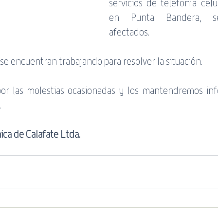
servicios de telefonía celul
servicio
Banda Negativa
ADSL
WiFi
Guía
en Punta Bandera, se
afectados. 
se encuentran trabajando para resolver la situación.
or las molestias ocasionadas y los mantendremos inf
.
ca de Calafate Ltda. 