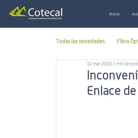
Inicio
Ins
Todas las novedades
Fibra Óp
12 mar 2020
1 min de lect
Donaciones
ALUCOINFO
Inconveni
Enlace de
Oficina Virtual
50 Aniver
Municipalidad
Capacitac