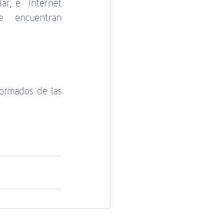
ar, e  Internet  
 Cotecal
 encuentran 
ormados de las 