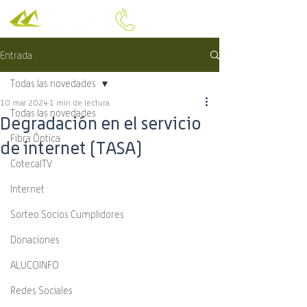
Entrada
Todas las novedades
10 mar 2024
1 min de lectura
Todas las novedades
Degradación en el servicio
Fibra Óptica
de internet (TASA)
CotecalTV
Internet
Sorteo Socios Cumplidores
Donaciones
ALUCOINFO
Redes Sociales