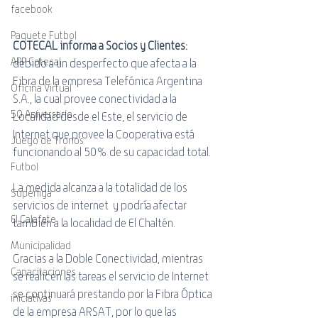
facebook
Paquete Futbol
COTECAL informa a Socios y Clientes: 
APP Cotecal
debido a un desperfecto que afecta a la 
Fibra de la empresa Telefónica Argentina 
Oficina Virtual
S.A., la cual provee conectividad a la 
50 Aniversario
Localidad desde el Este, el servicio de 
Internet que provee la Cooperativa está 
Juego de Tronos
funcionando al 50% de su capacidad total. 
Futbol
La medida alcanza a la totalidad de los 
Superliga
servicios de internet  y podría afectar 
El Calafate
también a la localidad de El Chaltén.
Municipalidad
Gracias a la Doble Conectividad, mientras 
Capacitaciones
se realicen las tareas el servicio de Internet 
se continuará prestando por la Fibra Óptica 
iniciativas
de la empresa ARSAT, por lo que las 