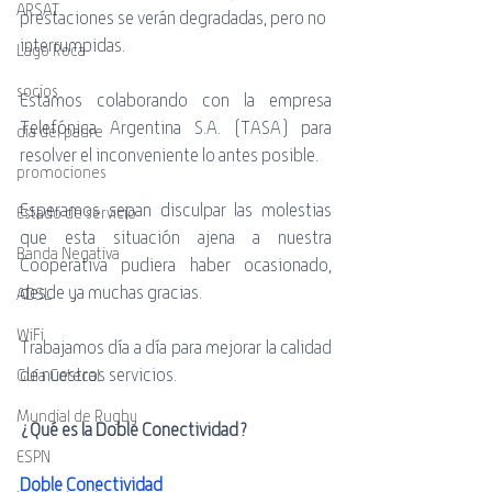
ARSAT
prestaciones se verán degradadas, pero no 
interrumpidas.
Lago Roca
socios
Estamos colaborando con la empresa 
Telefónica Argentina S.A. (TASA) para 
día del padre
resolver el inconveniente lo antes posible.
promociones
Esperamos sepan disculpar las molestias 
Estado de servicio
que esta situación ajena a nuestra 
Banda Negativa
Cooperativa pudiera haber ocasionado, 
desde ya muchas gracias.
ADSL
WiFi
Trabajamos día a día para mejorar la calidad 
de nuestros servicios.
Guía Cotecal
Mundial de Rugby
¿Qué es la Doble Conectividad?
ESPN
Doble Conectividad